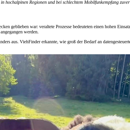
in hochalpinen Regionen und bei schlechtem Mobilfunkempfang zuverlä
 stecken geblieben war: veraltete Prozesse bedeuteten einen hohen Eins
n angegangen werden.
oft anders aus. ViehFinder erkannte, wie groß der Bedarf an datengest