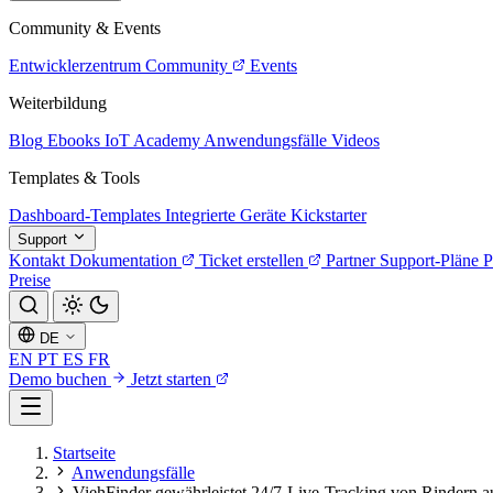
Community & Events
Entwicklerzentrum
Community
Events
Weiterbildung
Blog
Ebooks
IoT Academy
Anwendungsfälle
Videos
Templates & Tools
Dashboard-Templates
Integrierte Geräte
Kickstarter
Support
Kontakt
Dokumentation
Ticket erstellen
Partner
Support-Pläne
P
Preise
DE
EN
PT
ES
FR
Demo buchen
Jetzt starten
Startseite
Anwendungsfälle
ViehFinder gewährleistet 24/7-Live-Tracking von Rindern 