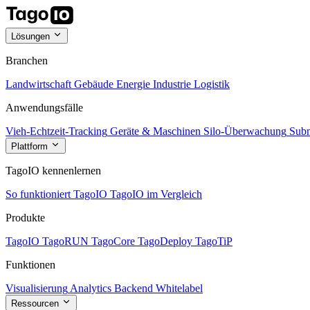
Lösungen
Branchen
Landwirtschaft
Gebäude
Energie
Industrie
Logistik
Anwendungsfälle
Vieh-Echtzeit-Tracking
Geräte & Maschinen
Silo-Überwachung
Subm
Plattform
TagoIO kennenlernen
So funktioniert TagoIO
TagoIO im Vergleich
Produkte
TagoIO
TagoRUN
TagoCore
TagoDeploy
TagoTiP
Funktionen
Visualisierung
Analytics
Backend
Whitelabel
Ressourcen