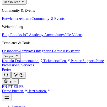
Ressourcen
Community & Events
Entwicklerzentrum
Community
Events
Weiterbildung
Blog
Ebooks
IoT Academy
Anwendungsfälle
Videos
Templates & Tools
Dashboard-Templates
Integrierte Geräte
Kickstarter
Support
Kontakt
Dokumentation
Ticket erstellen
Partner
Support-Pläne
Professional Services
Preise
DE
EN
PT
ES
FR
Demo buchen
Jetzt starten
Startseite