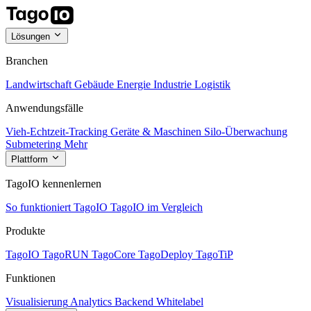
Lösungen
Branchen
Landwirtschaft
Gebäude
Energie
Industrie
Logistik
Anwendungsfälle
Vieh-Echtzeit-Tracking
Geräte & Maschinen
Silo-Überwachung
Submetering
Mehr
Plattform
TagoIO kennenlernen
So funktioniert TagoIO
TagoIO im Vergleich
Produkte
TagoIO
TagoRUN
TagoCore
TagoDeploy
TagoTiP
Funktionen
Visualisierung
Analytics
Backend
Whitelabel