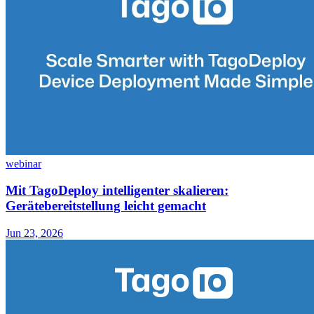
webinar
Mit TagoDeploy intelligenter skalieren:
Gerätebereitstellung leicht gemacht
Jun 23, 2026