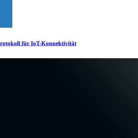
otokoll für IoT-Konnektivität