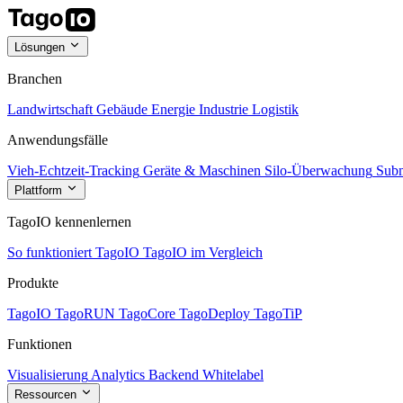
Lösungen
Branchen
Landwirtschaft
Gebäude
Energie
Industrie
Logistik
Anwendungsfälle
Vieh-Echtzeit-Tracking
Geräte & Maschinen
Silo-Überwachung
Subm
Plattform
TagoIO kennenlernen
So funktioniert TagoIO
TagoIO im Vergleich
Produkte
TagoIO
TagoRUN
TagoCore
TagoDeploy
TagoTiP
Funktionen
Visualisierung
Analytics
Backend
Whitelabel
Ressourcen