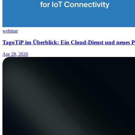
webinar
TagoTiP im Überblick: Ein Cloud-Dienst und neues Pr
Apr 28, 2026