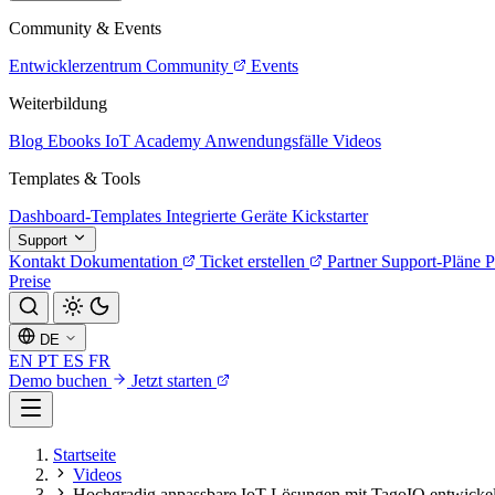
Community & Events
Entwicklerzentrum
Community
Events
Weiterbildung
Blog
Ebooks
IoT Academy
Anwendungsfälle
Videos
Templates & Tools
Dashboard-Templates
Integrierte Geräte
Kickstarter
Support
Kontakt
Dokumentation
Ticket erstellen
Partner
Support-Pläne
P
Preise
DE
EN
PT
ES
FR
Demo buchen
Jetzt starten
Startseite
Videos
Hochgradig anpassbare IoT-Lösungen mit TagoIO entwicke