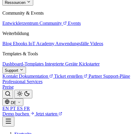
Ressourcen
Community & Events
Entwicklerzentrum
Community
Events
Weiterbildung
Blog
Ebooks
IoT Academy
Anwendungsfälle
Videos
Templates & Tools
Dashboard-Templates
Integrierte Geräte
Kickstarter
Support
Kontakt
Dokumentation
Ticket erstellen
Partner
Support-Pläne
Professional Services
Preise
DE
EN
PT
ES
FR
Demo buchen
Jetzt starten
Startseite