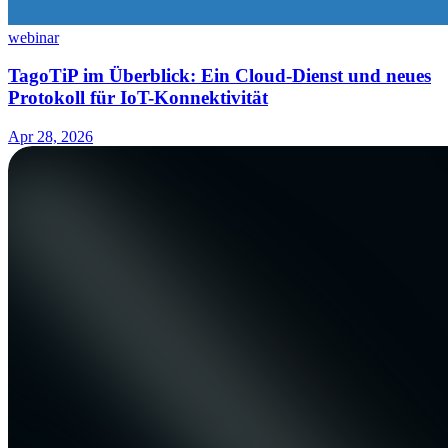
webinar
TagoTiP im Überblick: Ein Cloud-Dienst und neues
Protokoll für IoT-Konnektivität
Apr 28, 2026