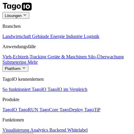
Lösungen
Branchen
Landwirtschaft
Gebäude
Energie
Industrie
Logistik
Anwendungsfälle
Vieh-Echtzeit-Tracking
Geräte & Maschinen
Silo-Überwachung
Submetering
Mehr
Plattform
TagoIO kennenlernen
So funktioniert TagoIO
TagoIO im Vergleich
Produkte
TagoIO
TagoRUN
TagoCore
TagoDeploy
TagoTiP
Funktionen
Visualisierung
Analytics
Backend
Whitelabel