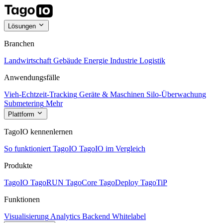
Lösungen
Branchen
Landwirtschaft
Gebäude
Energie
Industrie
Logistik
Anwendungsfälle
Vieh-Echtzeit-Tracking
Geräte & Maschinen
Silo-Überwachung
Submetering
Mehr
Plattform
TagoIO kennenlernen
So funktioniert TagoIO
TagoIO im Vergleich
Produkte
TagoIO
TagoRUN
TagoCore
TagoDeploy
TagoTiP
Funktionen
Visualisierung
Analytics
Backend
Whitelabel