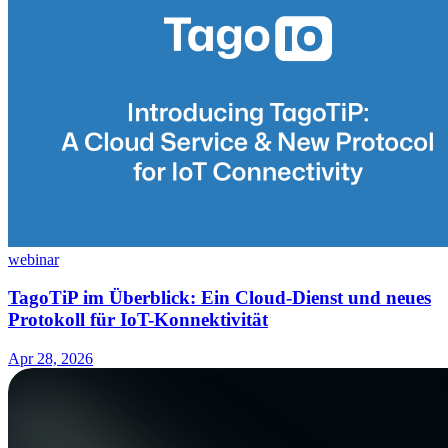
webinar
TagoTiP im Überblick: Ein Cloud-Dienst und neues
Protokoll für IoT-Konnektivität
Apr 28, 2026