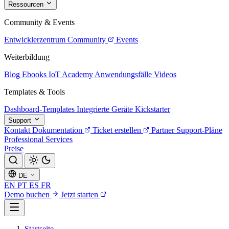
Ressourcen
Community & Events
Entwicklerzentrum
Community
Events
Weiterbildung
Blog
Ebooks
IoT Academy
Anwendungsfälle
Videos
Templates & Tools
Dashboard-Templates
Integrierte Geräte
Kickstarter
Support
Kontakt
Dokumentation
Ticket erstellen
Partner
Support-Pläne
Professional Services
Preise
DE
EN
PT
ES
FR
Demo buchen
Jetzt starten
Startseite