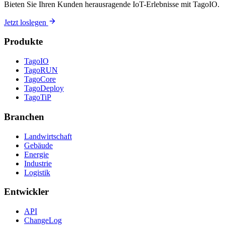
Bieten Sie Ihren Kunden herausragende IoT-Erlebnisse mit TagoIO.
Jetzt loslegen
Produkte
TagoIO
TagoRUN
TagoCore
TagoDeploy
TagoTiP
Branchen
Landwirtschaft
Gebäude
Energie
Industrie
Logistik
Entwickler
API
ChangeLog