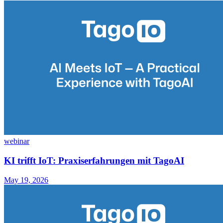
webinar
KI trifft IoT: Praxiserfahrungen mit TagoAI
May 19, 2026