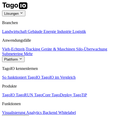
Lösungen
Branchen
Landwirtschaft
Gebäude
Energie
Industrie
Logistik
Anwendungsfälle
Vieh-Echtzeit-Tracking
Geräte & Maschinen
Silo-Überwachung
Submetering
Mehr
Plattform
TagoIO kennenlernen
So funktioniert TagoIO
TagoIO im Vergleich
Produkte
TagoIO
TagoRUN
TagoCore
TagoDeploy
TagoTiP
Funktionen
Visualisierung
Analytics
Backend
Whitelabel