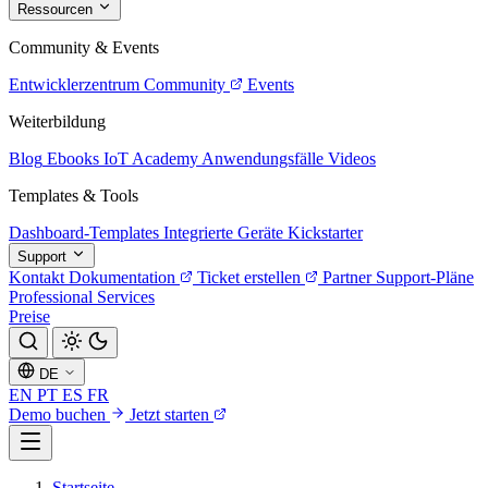
Ressourcen
Community & Events
Entwicklerzentrum
Community
Events
Weiterbildung
Blog
Ebooks
IoT Academy
Anwendungsfälle
Videos
Templates & Tools
Dashboard-Templates
Integrierte Geräte
Kickstarter
Support
Kontakt
Dokumentation
Ticket erstellen
Partner
Support-Pläne
Professional Services
Preise
DE
EN
PT
ES
FR
Demo buchen
Jetzt starten
Startseite