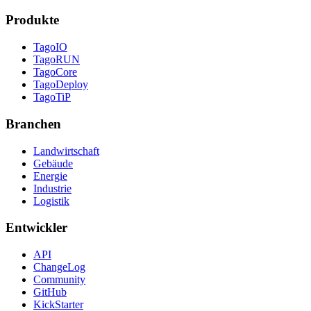
Produkte
TagoIO
TagoRUN
TagoCore
TagoDeploy
TagoTiP
Branchen
Landwirtschaft
Gebäude
Energie
Industrie
Logistik
Entwickler
API
ChangeLog
Community
GitHub
KickStarter