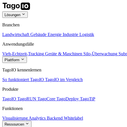
Lösungen
Branchen
Landwirtschaft
Gebäude
Energie
Industrie
Logistik
Anwendungsfälle
Vieh-Echtzeit-Tracking
Geräte & Maschinen
Silo-Überwachung
Subm
Plattform
TagoIO kennenlernen
So funktioniert TagoIO
TagoIO im Vergleich
Produkte
TagoIO
TagoRUN
TagoCore
TagoDeploy
TagoTiP
Funktionen
Visualisierung
Analytics
Backend
Whitelabel
Ressourcen