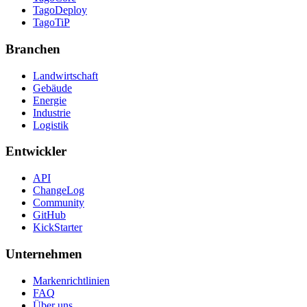
TagoDeploy
TagoTiP
Branchen
Landwirtschaft
Gebäude
Energie
Industrie
Logistik
Entwickler
API
ChangeLog
Community
GitHub
KickStarter
Unternehmen
Markenrichtlinien
FAQ
Über uns