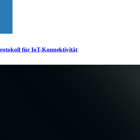
otokoll für IoT-Konnektivität