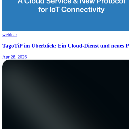
webinar
TagoTiP im Überblick: Ein Cloud-Dienst und neues Pr
Apr 28, 2026