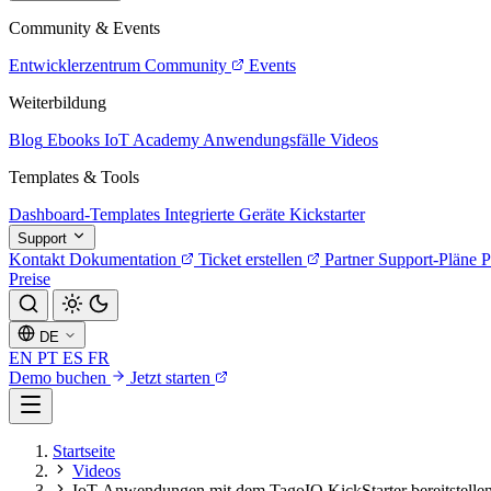
Community & Events
Entwicklerzentrum
Community
Events
Weiterbildung
Blog
Ebooks
IoT Academy
Anwendungsfälle
Videos
Templates & Tools
Dashboard-Templates
Integrierte Geräte
Kickstarter
Support
Kontakt
Dokumentation
Ticket erstellen
Partner
Support-Pläne
P
Preise
DE
EN
PT
ES
FR
Demo buchen
Jetzt starten
Startseite
Videos
IoT-Anwendungen mit dem TagoIO KickStarter bereitstelle