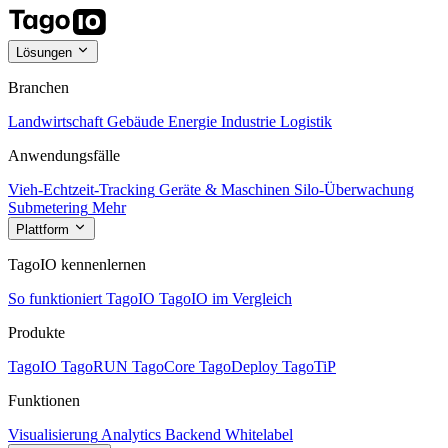
Lösungen
Branchen
Landwirtschaft
Gebäude
Energie
Industrie
Logistik
Anwendungsfälle
Vieh-Echtzeit-Tracking
Geräte & Maschinen
Silo-Überwachung
Submetering
Mehr
Plattform
TagoIO kennenlernen
So funktioniert TagoIO
TagoIO im Vergleich
Produkte
TagoIO
TagoRUN
TagoCore
TagoDeploy
TagoTiP
Funktionen
Visualisierung
Analytics
Backend
Whitelabel