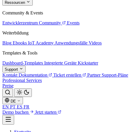
Ressourcen
Community & Events
Entwicklerzentrum
Community
Events
Weiterbildung
Blog
Ebooks
IoT Academy
Anwendungsfälle
Videos
Templates & Tools
Dashboard-Templates
Integrierte Geräte
Kickstarter
Support
Kontakt
Dokumentation
Ticket erstellen
Partner
Support-Pläne
Professional Services
Preise
DE
EN
PT
ES
FR
Demo buchen
Jetzt starten
Startseite