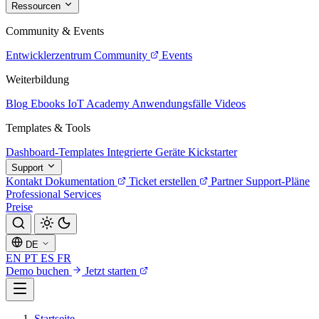
Ressourcen
Community & Events
Entwicklerzentrum
Community
Events
Weiterbildung
Blog
Ebooks
IoT Academy
Anwendungsfälle
Videos
Templates & Tools
Dashboard-Templates
Integrierte Geräte
Kickstarter
Support
Kontakt
Dokumentation
Ticket erstellen
Partner
Support-Pläne
Professional Services
Preise
DE
EN
PT
ES
FR
Demo buchen
Jetzt starten
Startseite