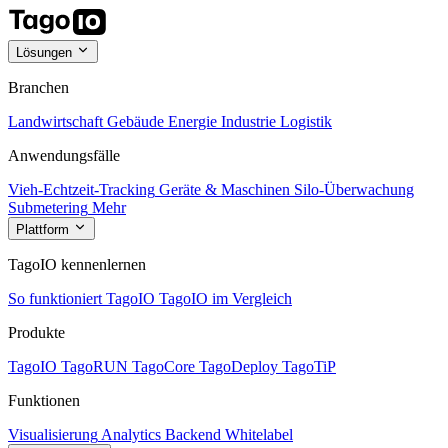
Lösungen
Branchen
Landwirtschaft
Gebäude
Energie
Industrie
Logistik
Anwendungsfälle
Vieh-Echtzeit-Tracking
Geräte & Maschinen
Silo-Überwachung
Submetering
Mehr
Plattform
TagoIO kennenlernen
So funktioniert TagoIO
TagoIO im Vergleich
Produkte
TagoIO
TagoRUN
TagoCore
TagoDeploy
TagoTiP
Funktionen
Visualisierung
Analytics
Backend
Whitelabel