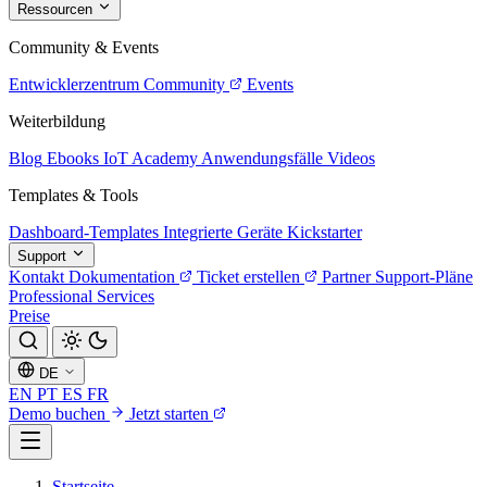
Ressourcen
Community & Events
Entwicklerzentrum
Community
Events
Weiterbildung
Blog
Ebooks
IoT Academy
Anwendungsfälle
Videos
Templates & Tools
Dashboard-Templates
Integrierte Geräte
Kickstarter
Support
Kontakt
Dokumentation
Ticket erstellen
Partner
Support-Pläne
Professional Services
Preise
DE
EN
PT
ES
FR
Demo buchen
Jetzt starten
Startseite