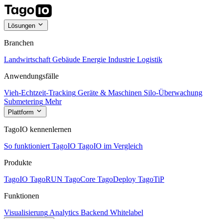
Lösungen
Branchen
Landwirtschaft
Gebäude
Energie
Industrie
Logistik
Anwendungsfälle
Vieh-Echtzeit-Tracking
Geräte & Maschinen
Silo-Überwachung
Submetering
Mehr
Plattform
TagoIO kennenlernen
So funktioniert TagoIO
TagoIO im Vergleich
Produkte
TagoIO
TagoRUN
TagoCore
TagoDeploy
TagoTiP
Funktionen
Visualisierung
Analytics
Backend
Whitelabel