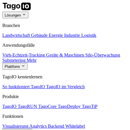
Lösungen
Branchen
Landwirtschaft
Gebäude
Energie
Industrie
Logistik
Anwendungsfälle
Vieh-Echtzeit-Tracking
Geräte & Maschinen
Silo-Überwachung
Submetering
Mehr
Plattform
TagoIO kennenlernen
So funktioniert TagoIO
TagoIO im Vergleich
Produkte
TagoIO
TagoRUN
TagoCore
TagoDeploy
TagoTiP
Funktionen
Visualisierung
Analytics
Backend
Whitelabel