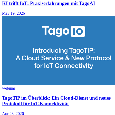
KI trifft IoT: Praxiserfahrungen mit TagoAI
May 19, 2026
webinar
TagoTiP im Überblick: Ein Cloud-Dienst und neues
Protokoll für IoT-Konnektivität
Apr 28, 2026