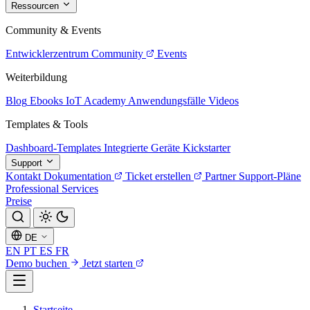
Ressourcen
Community & Events
Entwicklerzentrum
Community
Events
Weiterbildung
Blog
Ebooks
IoT Academy
Anwendungsfälle
Videos
Templates & Tools
Dashboard-Templates
Integrierte Geräte
Kickstarter
Support
Kontakt
Dokumentation
Ticket erstellen
Partner
Support-Pläne
Professional Services
Preise
DE
EN
PT
ES
FR
Demo buchen
Jetzt starten
Startseite