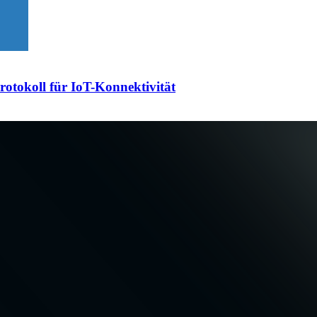
otokoll für IoT-Konnektivität