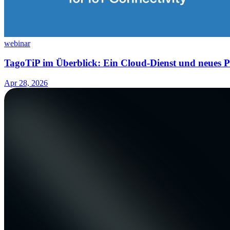
webinar
TagoTiP im Überblick: Ein Cloud-Dienst und neues Pr
Apr 28, 2026