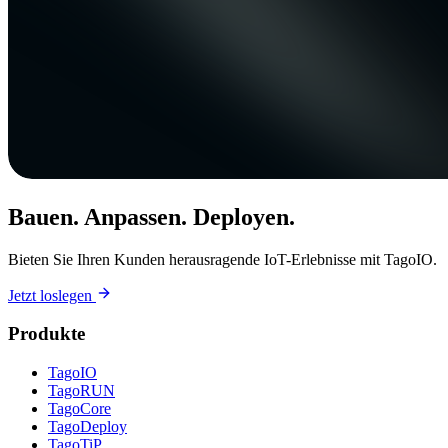
Bauen. Anpassen. Deployen.
Bieten Sie Ihren Kunden herausragende IoT-Erlebnisse mit TagoIO.
Jetzt loslegen
Produkte
TagoIO
TagoRUN
TagoCore
TagoDeploy
TagoTiP