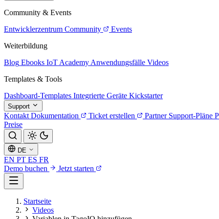
Community & Events
Entwicklerzentrum
Community
Events
Weiterbildung
Blog
Ebooks
IoT Academy
Anwendungsfälle
Videos
Templates & Tools
Dashboard-Templates
Integrierte Geräte
Kickstarter
Support
Kontakt
Dokumentation
Ticket erstellen
Partner
Support-Pläne
P
Preise
DE
EN
PT
ES
FR
Demo buchen
Jetzt starten
Startseite
Videos
Variablen in TagoIO hinzufügen