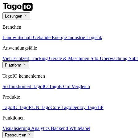
Lösungen
Branchen
Landwirtschaft
Gebäude
Energie
Industrie
Logistik
Anwendungsfälle
Vieh-Echtzeit-Tracking
Geräte & Maschinen
Silo-Überwachung
Subm
Plattform
TagoIO kennenlernen
So funktioniert TagoIO
TagoIO im Vergleich
Produkte
TagoIO
TagoRUN
TagoCore
TagoDeploy
TagoTiP
Funktionen
Visualisierung
Analytics
Backend
Whitelabel
Ressourcen