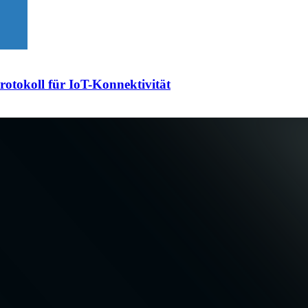
otokoll für IoT-Konnektivität