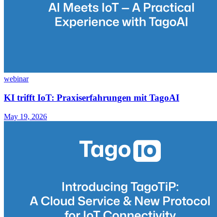
webinar
KI trifft IoT: Praxiserfahrungen mit TagoAI
May 19, 2026