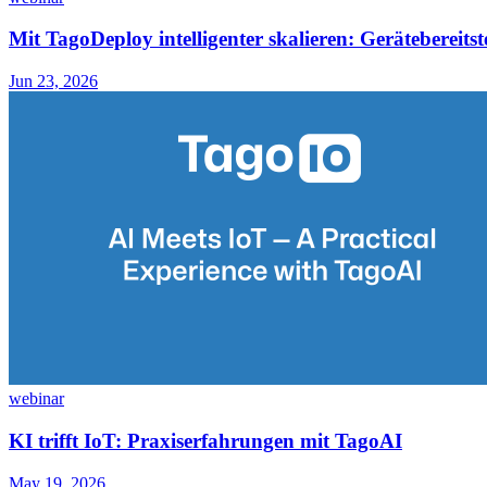
Mit TagoDeploy intelligenter skalieren: Gerätebereitst
Jun 23, 2026
webinar
KI trifft IoT: Praxiserfahrungen mit TagoAI
May 19, 2026