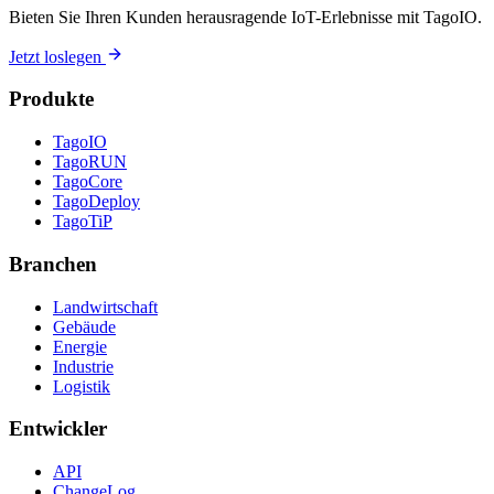
Bieten Sie Ihren Kunden herausragende IoT-Erlebnisse mit TagoIO.
Jetzt loslegen
Produkte
TagoIO
TagoRUN
TagoCore
TagoDeploy
TagoTiP
Branchen
Landwirtschaft
Gebäude
Energie
Industrie
Logistik
Entwickler
API
ChangeLog