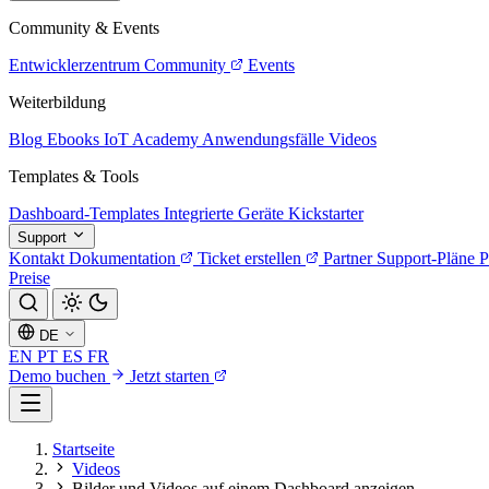
Community & Events
Entwicklerzentrum
Community
Events
Weiterbildung
Blog
Ebooks
IoT Academy
Anwendungsfälle
Videos
Templates & Tools
Dashboard-Templates
Integrierte Geräte
Kickstarter
Support
Kontakt
Dokumentation
Ticket erstellen
Partner
Support-Pläne
P
Preise
DE
EN
PT
ES
FR
Demo buchen
Jetzt starten
Startseite
Videos
Bilder und Videos auf einem Dashboard anzeigen