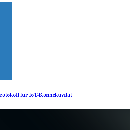
otokoll für IoT-Konnektivität