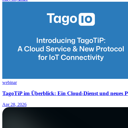
webinar
TagoTiP im Überblick: Ein Cloud-Dienst und neues Pr
Apr 28, 2026