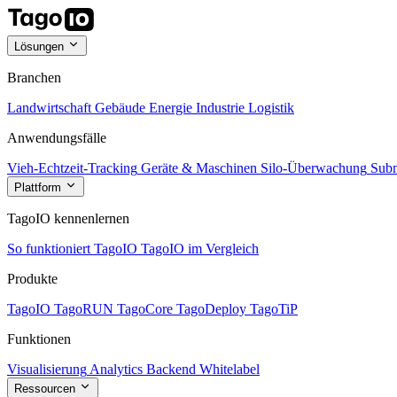
Lösungen
Branchen
Landwirtschaft
Gebäude
Energie
Industrie
Logistik
Anwendungsfälle
Vieh-Echtzeit-Tracking
Geräte & Maschinen
Silo-Überwachung
Subm
Plattform
TagoIO kennenlernen
So funktioniert TagoIO
TagoIO im Vergleich
Produkte
TagoIO
TagoRUN
TagoCore
TagoDeploy
TagoTiP
Funktionen
Visualisierung
Analytics
Backend
Whitelabel
Ressourcen