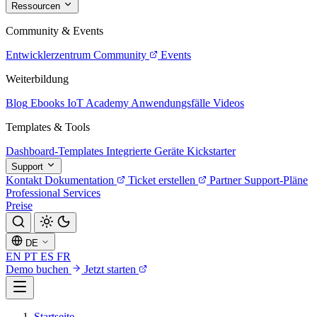
Ressourcen
Community & Events
Entwicklerzentrum
Community
Events
Weiterbildung
Blog
Ebooks
IoT Academy
Anwendungsfälle
Videos
Templates & Tools
Dashboard-Templates
Integrierte Geräte
Kickstarter
Support
Kontakt
Dokumentation
Ticket erstellen
Partner
Support-Pläne
Professional Services
Preise
DE
EN
PT
ES
FR
Demo buchen
Jetzt starten
Startseite