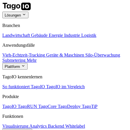
Lösungen
Branchen
Landwirtschaft
Gebäude
Energie
Industrie
Logistik
Anwendungsfälle
Vieh-Echtzeit-Tracking
Geräte & Maschinen
Silo-Überwachung
Submetering
Mehr
Plattform
TagoIO kennenlernen
So funktioniert TagoIO
TagoIO im Vergleich
Produkte
TagoIO
TagoRUN
TagoCore
TagoDeploy
TagoTiP
Funktionen
Visualisierung
Analytics
Backend
Whitelabel