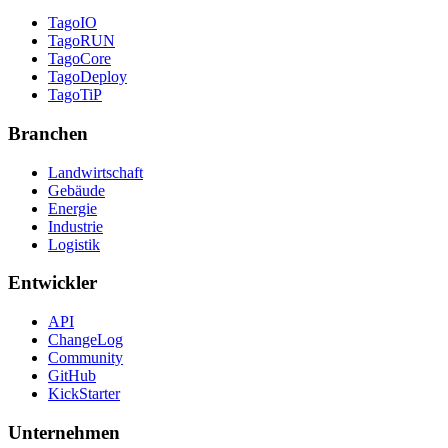
TagoIO
TagoRUN
TagoCore
TagoDeploy
TagoTiP
Branchen
Landwirtschaft
Gebäude
Energie
Industrie
Logistik
Entwickler
API
ChangeLog
Community
GitHub
KickStarter
Unternehmen