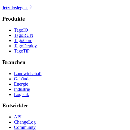
Jetzt loslegen
Produkte
TagoIO
TagoRUN
TagoCore
TagoDeploy
TagoTiP
Branchen
Landwirtschaft
Gebäude
Energie
Industrie
Logistik
Entwickler
API
ChangeLog
Community