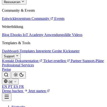
Ressourcen
Community & Events
Entwicklerzentrum
Community
Events
Weiterbildung
Blog
Ebooks
IoT Academy
Anwendungsfälle
Videos
Templates & Tools
Dashboard-Templates
Integrierte Geräte
Kickstarter
Support
Kontakt
Dokumentation
Ticket erstellen
Partner
Support-Pläne
Professional Services
Preise
DE
EN
PT
ES
FR
Demo buchen
Jetzt starten
Startseite