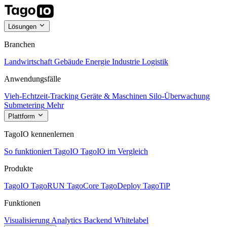
Lösungen
Branchen
Landwirtschaft
Gebäude
Energie
Industrie
Logistik
Anwendungsfälle
Vieh-Echtzeit-Tracking
Geräte & Maschinen
Silo-Überwachung
Submetering
Mehr
Plattform
TagoIO kennenlernen
So funktioniert TagoIO
TagoIO im Vergleich
Produkte
TagoIO
TagoRUN
TagoCore
TagoDeploy
TagoTiP
Funktionen
Visualisierung
Analytics
Backend
Whitelabel