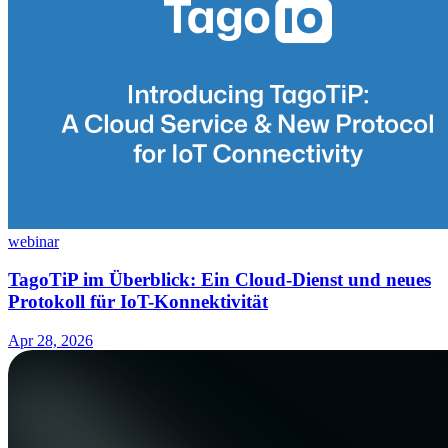
webinar
TagoTiP im Überblick: Ein Cloud-Dienst und neues
Protokoll für IoT-Konnektivität
Apr 28, 2026