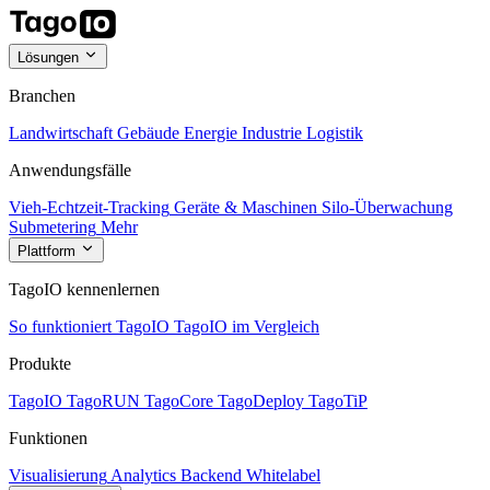
Lösungen
Branchen
Landwirtschaft
Gebäude
Energie
Industrie
Logistik
Anwendungsfälle
Vieh-Echtzeit-Tracking
Geräte & Maschinen
Silo-Überwachung
Submetering
Mehr
Plattform
TagoIO kennenlernen
So funktioniert TagoIO
TagoIO im Vergleich
Produkte
TagoIO
TagoRUN
TagoCore
TagoDeploy
TagoTiP
Funktionen
Visualisierung
Analytics
Backend
Whitelabel