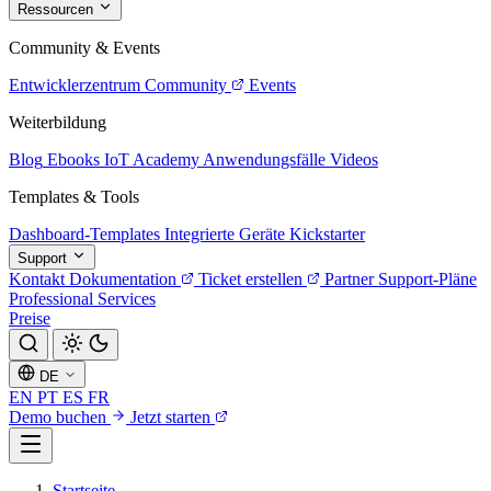
Ressourcen
Community & Events
Entwicklerzentrum
Community
Events
Weiterbildung
Blog
Ebooks
IoT Academy
Anwendungsfälle
Videos
Templates & Tools
Dashboard-Templates
Integrierte Geräte
Kickstarter
Support
Kontakt
Dokumentation
Ticket erstellen
Partner
Support-Pläne
Professional Services
Preise
DE
EN
PT
ES
FR
Demo buchen
Jetzt starten
Startseite