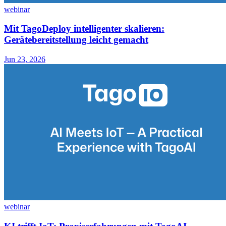
webinar
Mit TagoDeploy intelligenter skalieren:
Gerätebereitstellung leicht gemacht
Jun 23, 2026
webinar