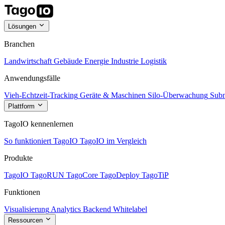
Lösungen
Branchen
Landwirtschaft
Gebäude
Energie
Industrie
Logistik
Anwendungsfälle
Vieh-Echtzeit-Tracking
Geräte & Maschinen
Silo-Überwachung
Subm
Plattform
TagoIO kennenlernen
So funktioniert TagoIO
TagoIO im Vergleich
Produkte
TagoIO
TagoRUN
TagoCore
TagoDeploy
TagoTiP
Funktionen
Visualisierung
Analytics
Backend
Whitelabel
Ressourcen