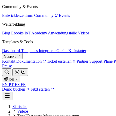
Community & Events
Entwicklerzentrum
Community
Events
Weiterbildung
Blog
Ebooks
IoT Academy
Anwendungsfälle
Videos
Templates & Tools
Dashboard-Templates
Integrierte Geräte
Kickstarter
Support
Kontakt
Dokumentation
Ticket erstellen
Partner
Support-Pläne
P
Preise
DE
EN
PT
ES
FR
Demo buchen
Jetzt starten
Startseite
Videos
TagoIO Access Management meistern