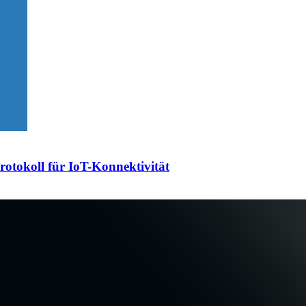
otokoll für IoT-Konnektivität