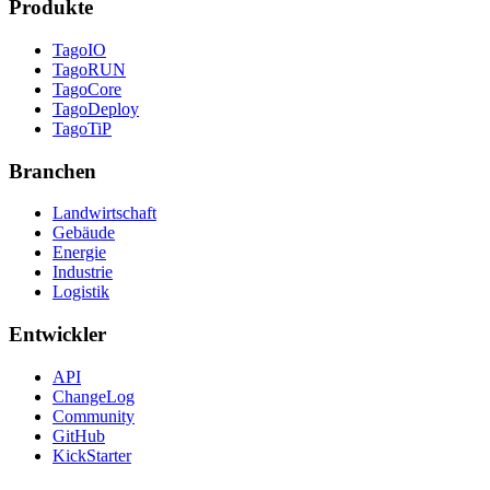
Produkte
TagoIO
TagoRUN
TagoCore
TagoDeploy
TagoTiP
Branchen
Landwirtschaft
Gebäude
Energie
Industrie
Logistik
Entwickler
API
ChangeLog
Community
GitHub
KickStarter