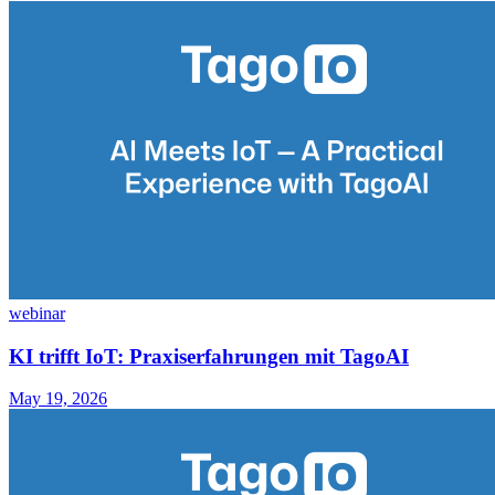
webinar
KI trifft IoT: Praxiserfahrungen mit TagoAI
May 19, 2026