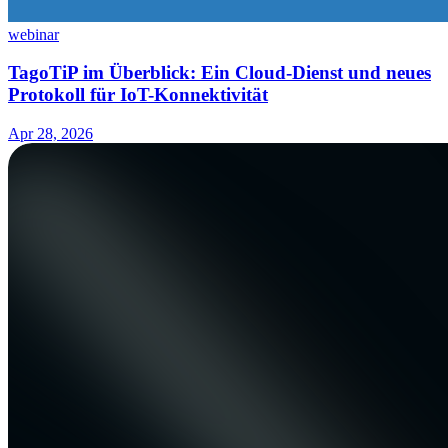
webinar
TagoTiP im Überblick: Ein Cloud-Dienst und neues
Protokoll für IoT-Konnektivität
Apr 28, 2026