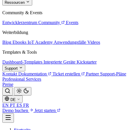
Ressourcen
Community & Events
Entwicklerzentrum
Community
Events
Weiterbildung
Blog
Ebooks
IoT Academy
Anwendungsfälle
Videos
Templates & Tools
Dashboard-Templates
Integrierte Geräte
Kickstarter
Support
Kontakt
Dokumentation
Ticket erstellen
Partner
Support-Pläne
Professional Services
Preise
DE
EN
PT
ES
FR
Demo buchen
Jetzt starten
Startseite