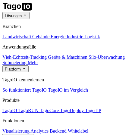
Lösungen
Branchen
Landwirtschaft
Gebäude
Energie
Industrie
Logistik
Anwendungsfälle
Vieh-Echtzeit-Tracking
Geräte & Maschinen
Silo-Überwachung
Submetering
Mehr
Plattform
TagoIO kennenlernen
So funktioniert TagoIO
TagoIO im Vergleich
Produkte
TagoIO
TagoRUN
TagoCore
TagoDeploy
TagoTiP
Funktionen
Visualisierung
Analytics
Backend
Whitelabel