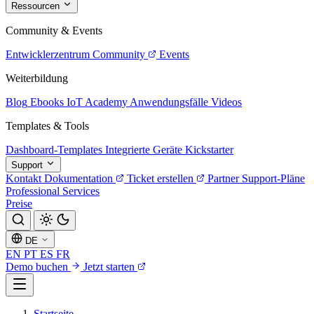
Ressourcen
Community & Events
Entwicklerzentrum
Community
Events
Weiterbildung
Blog
Ebooks
IoT Academy
Anwendungsfälle
Videos
Templates & Tools
Dashboard-Templates
Integrierte Geräte
Kickstarter
Support
Kontakt
Dokumentation
Ticket erstellen
Partner
Support-Pläne
Professional Services
Preise
DE
EN
PT
ES
FR
Demo buchen
Jetzt starten
Startseite