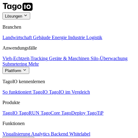
Lösungen
Branchen
Landwirtschaft
Gebäude
Energie
Industrie
Logistik
Anwendungsfälle
Vieh-Echtzeit-Tracking
Geräte & Maschinen
Silo-Überwachung
Submetering
Mehr
Plattform
TagoIO kennenlernen
So funktioniert TagoIO
TagoIO im Vergleich
Produkte
TagoIO
TagoRUN
TagoCore
TagoDeploy
TagoTiP
Funktionen
Visualisierung
Analytics
Backend
Whitelabel