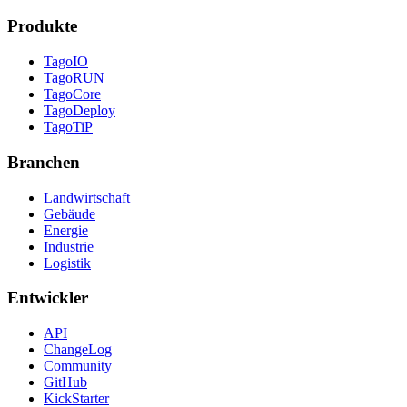
Produkte
TagoIO
TagoRUN
TagoCore
TagoDeploy
TagoTiP
Branchen
Landwirtschaft
Gebäude
Energie
Industrie
Logistik
Entwickler
API
ChangeLog
Community
GitHub
KickStarter