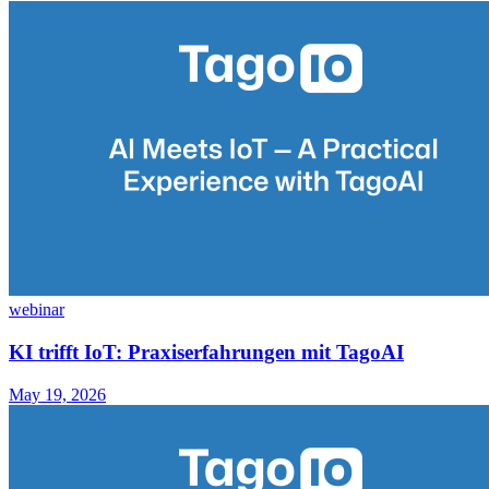
webinar
KI trifft IoT: Praxiserfahrungen mit TagoAI
May 19, 2026