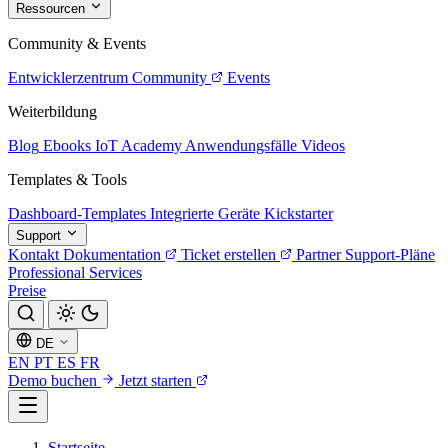
Ressourcen
Community & Events
Entwicklerzentrum
Community
Events
Weiterbildung
Blog
Ebooks
IoT Academy
Anwendungsfälle
Videos
Templates & Tools
Dashboard-Templates
Integrierte Geräte
Kickstarter
Support
Kontakt
Dokumentation
Ticket erstellen
Partner
Support-Pläne
Professional Services
Preise
DE
EN
PT
ES
FR
Demo buchen
Jetzt starten
Startseite