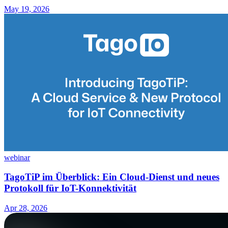
May 19, 2026
webinar
TagoTiP im Überblick: Ein Cloud-Dienst und neues
Protokoll für IoT-Konnektivität
Apr 28, 2026