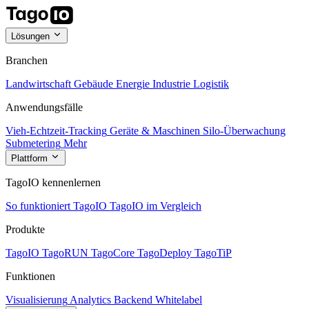
Lösungen
Branchen
Landwirtschaft
Gebäude
Energie
Industrie
Logistik
Anwendungsfälle
Vieh-Echtzeit-Tracking
Geräte & Maschinen
Silo-Überwachung
Submetering
Mehr
Plattform
TagoIO kennenlernen
So funktioniert TagoIO
TagoIO im Vergleich
Produkte
TagoIO
TagoRUN
TagoCore
TagoDeploy
TagoTiP
Funktionen
Visualisierung
Analytics
Backend
Whitelabel