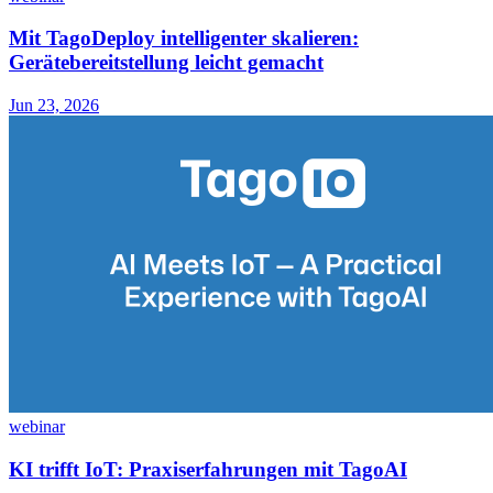
Mit TagoDeploy intelligenter skalieren:
Gerätebereitstellung leicht gemacht
Jun 23, 2026
webinar
KI trifft IoT: Praxiserfahrungen mit TagoAI