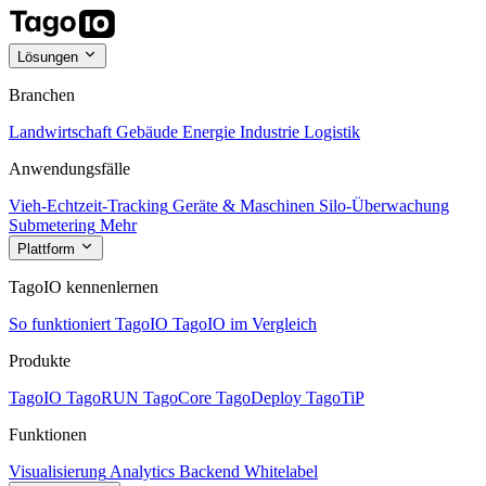
Lösungen
Branchen
Landwirtschaft
Gebäude
Energie
Industrie
Logistik
Anwendungsfälle
Vieh-Echtzeit-Tracking
Geräte & Maschinen
Silo-Überwachung
Submetering
Mehr
Plattform
TagoIO kennenlernen
So funktioniert TagoIO
TagoIO im Vergleich
Produkte
TagoIO
TagoRUN
TagoCore
TagoDeploy
TagoTiP
Funktionen
Visualisierung
Analytics
Backend
Whitelabel