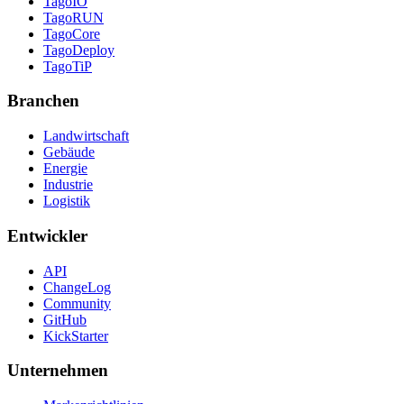
TagoIO
TagoRUN
TagoCore
TagoDeploy
TagoTiP
Branchen
Landwirtschaft
Gebäude
Energie
Industrie
Logistik
Entwickler
API
ChangeLog
Community
GitHub
KickStarter
Unternehmen