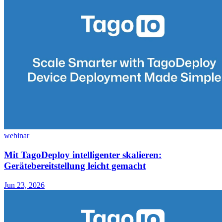
webinar
Mit TagoDeploy intelligenter skalieren:
Gerätebereitstellung leicht gemacht
Jun 23, 2026