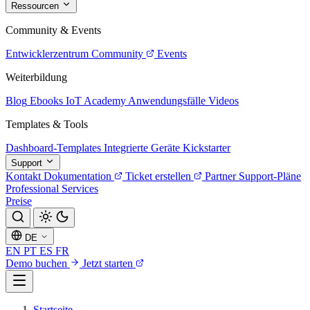
Ressourcen
Community & Events
Entwicklerzentrum
Community
Events
Weiterbildung
Blog
Ebooks
IoT Academy
Anwendungsfälle
Videos
Templates & Tools
Dashboard-Templates
Integrierte Geräte
Kickstarter
Support
Kontakt
Dokumentation
Ticket erstellen
Partner
Support-Pläne
Professional Services
Preise
DE
EN
PT
ES
FR
Demo buchen
Jetzt starten
Startseite