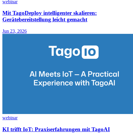
webinar
Mit TagoDeploy intelligenter skalieren:
Gerätebereitstellung leicht gemacht
Jun 23, 2026
webinar
KI trifft IoT: Praxiserfahrungen mit TagoAI