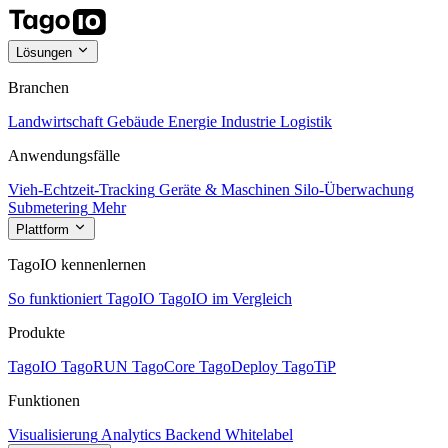
Lösungen
Branchen
Landwirtschaft
Gebäude
Energie
Industrie
Logistik
Anwendungsfälle
Vieh-Echtzeit-Tracking
Geräte & Maschinen
Silo-Überwachung
Submetering
Mehr
Plattform
TagoIO kennenlernen
So funktioniert TagoIO
TagoIO im Vergleich
Produkte
TagoIO
TagoRUN
TagoCore
TagoDeploy
TagoTiP
Funktionen
Visualisierung
Analytics
Backend
Whitelabel