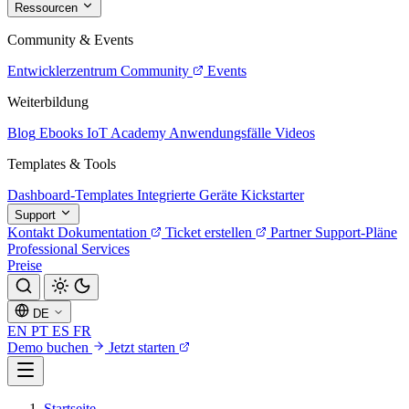
Ressourcen
Community & Events
Entwicklerzentrum
Community
Events
Weiterbildung
Blog
Ebooks
IoT Academy
Anwendungsfälle
Videos
Templates & Tools
Dashboard-Templates
Integrierte Geräte
Kickstarter
Support
Kontakt
Dokumentation
Ticket erstellen
Partner
Support-Pläne
Professional Services
Preise
DE
EN
PT
ES
FR
Demo buchen
Jetzt starten
Startseite