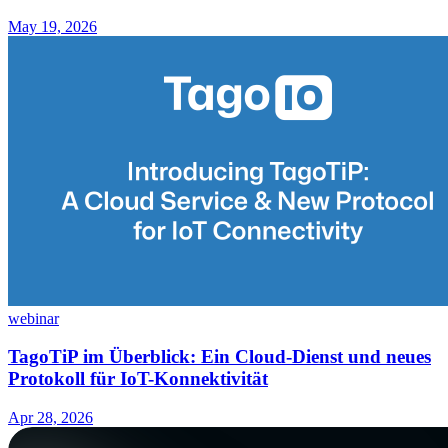
May 19, 2026
webinar
TagoTiP im Überblick: Ein Cloud-Dienst und neues
Protokoll für IoT-Konnektivität
Apr 28, 2026