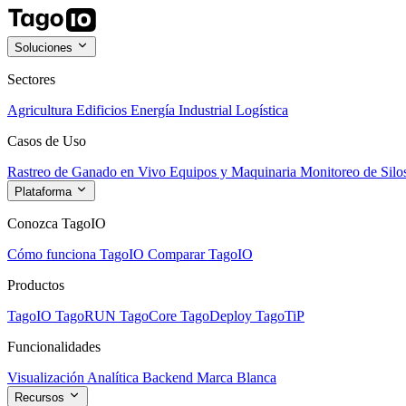
Soluciones
Sectores
Agricultura
Edificios
Energía
Industrial
Logística
Casos de Uso
Rastreo de Ganado en Vivo
Equipos y Maquinaria
Monitoreo de Silo
Plataforma
Conozca TagoIO
Cómo funciona TagoIO
Comparar TagoIO
Productos
TagoIO
TagoRUN
TagoCore
TagoDeploy
TagoTiP
Funcionalidades
Visualización
Analítica
Backend
Marca Blanca
Recursos