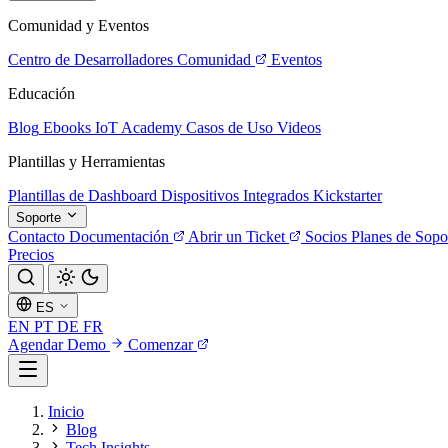
Comunidad y Eventos
Centro de Desarrolladores
Comunidad
Eventos
Educación
Blog
Ebooks
IoT Academy
Casos de Uso
Videos
Plantillas y Herramientas
Plantillas de Dashboard
Dispositivos Integrados
Kickstarter
Soporte
Contacto
Documentación
Abrir un Ticket
Socios
Planes de Sopo
Precios
ES
EN
PT
DE
FR
Agendar Demo
Comenzar
Inicio
Blog
Tech Insights