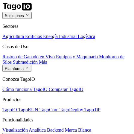
Soluciones
Sectores
Agricultura
Edificios
Energía
Industrial
Logística
Casos de Uso
Rastreo de Ganado en Vivo
Equipos y Maquinaria
Monitoreo de
Silos
Submedición
Más
Plataforma
Conozca TagoIO
Cómo funciona TagoIO
Comparar TagoIO
Productos
TagoIO
TagoRUN
TagoCore
TagoDeploy
TagoTiP
Funcionalidades
Visualización
Analítica
Backend
Marca Blanca