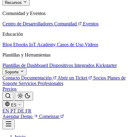
Recursos
Comunidad y Eventos
Centro de Desarrolladores
Comunidad
Eventos
Educación
Blog
Ebooks
IoT Academy
Casos de Uso
Videos
Plantillas y Herramientas
Plantillas de Dashboard
Dispositivos Integrados
Kickstarter
Soporte
Contacto
Documentación
Abrir un Ticket
Socios
Planes de
Soporte
Servicios Profesionales
Precios
ES
EN
PT
DE
FR
Agendar Demo
Comenzar
Inicio