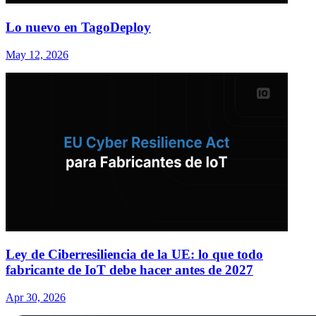
Lo nuevo en TagoDeploy
May 12, 2026
Ley de Ciberresiliencia de la UE: lo que todo
fabricante de IoT debe hacer antes de 2027
Apr 30, 2026