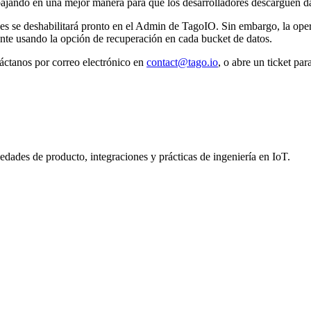
abajando en una mejor manera para que los desarrolladores descarguen d
les se deshabilitará pronto en el Admin de TagoIO. Sin embargo, la op
nte usando la opción de recuperación en cada bucket de datos.
táctanos por correo electrónico en
contact@tago.io
, o abre un ticket pa
dades de producto, integraciones y prácticas de ingeniería en IoT.