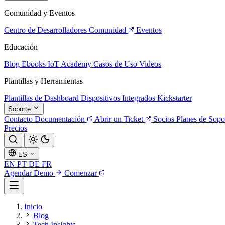
Comunidad y Eventos
Centro de Desarrolladores
Comunidad
Eventos
Educación
Blog
Ebooks
IoT Academy
Casos de Uso
Videos
Plantillas y Herramientas
Plantillas de Dashboard
Dispositivos Integrados
Kickstarter
Soporte
Contacto
Documentación
Abrir un Ticket
Socios
Planes de Sopo
Precios
ES
EN
PT
DE
FR
Agendar Demo
Comenzar
Inicio
Blog
Tech Insights