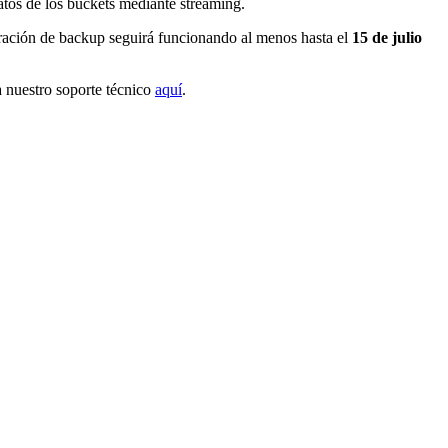
atos de los buckets mediante streaming.
eración de backup seguirá funcionando al menos hasta el
15 de julio
ra nuestro soporte técnico
aquí
.