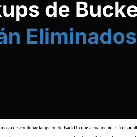
, vamos a descontinuar la opción de BackUp que actualmente está disponi