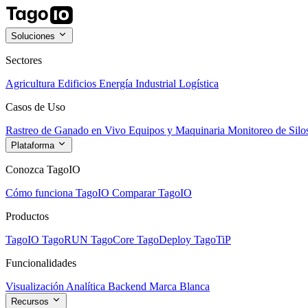
Soluciones
Sectores
Agricultura
Edificios
Energía
Industrial
Logística
Casos de Uso
Rastreo de Ganado en Vivo
Equipos y Maquinaria
Monitoreo de Silo
Plataforma
Conozca TagoIO
Cómo funciona TagoIO
Comparar TagoIO
Productos
TagoIO
TagoRUN
TagoCore
TagoDeploy
TagoTiP
Funcionalidades
Visualización
Analítica
Backend
Marca Blanca
Recursos