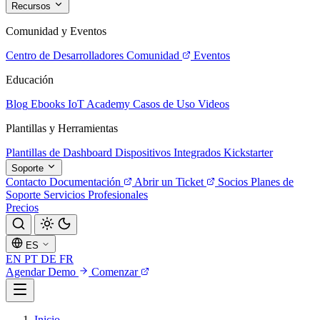
Recursos
Comunidad y Eventos
Centro de Desarrolladores
Comunidad
Eventos
Educación
Blog
Ebooks
IoT Academy
Casos de Uso
Videos
Plantillas y Herramientas
Plantillas de Dashboard
Dispositivos Integrados
Kickstarter
Soporte
Contacto
Documentación
Abrir un Ticket
Socios
Planes de
Soporte
Servicios Profesionales
Precios
ES
EN
PT
DE
FR
Agendar Demo
Comenzar
Inicio