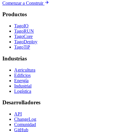
Comenzar a Construir
Productos
TagoIO
TagoRUN
TagoCore
TagoDeploy
TagoTiP
Industrias
Agricultura
Edificios
Energía
Industrial
Logística
Desarrolladores
API
ChangeLog
Comunidad
GitHub