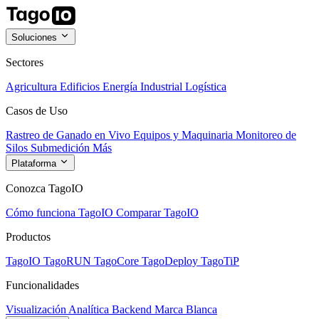
Soluciones
Sectores
Agricultura
Edificios
Energía
Industrial
Logística
Casos de Uso
Rastreo de Ganado en Vivo
Equipos y Maquinaria
Monitoreo de
Silos
Submedición
Más
Plataforma
Conozca TagoIO
Cómo funciona TagoIO
Comparar TagoIO
Productos
TagoIO
TagoRUN
TagoCore
TagoDeploy
TagoTiP
Funcionalidades
Visualización
Analítica
Backend
Marca Blanca