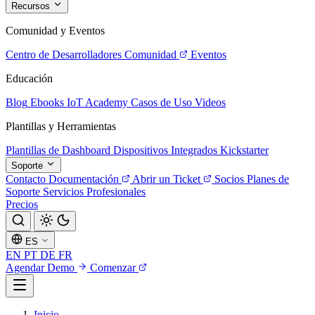
Recursos
Comunidad y Eventos
Centro de Desarrolladores
Comunidad
Eventos
Educación
Blog
Ebooks
IoT Academy
Casos de Uso
Videos
Plantillas y Herramientas
Plantillas de Dashboard
Dispositivos Integrados
Kickstarter
Soporte
Contacto
Documentación
Abrir un Ticket
Socios
Planes de
Soporte
Servicios Profesionales
Precios
ES
EN
PT
DE
FR
Agendar Demo
Comenzar
Inicio