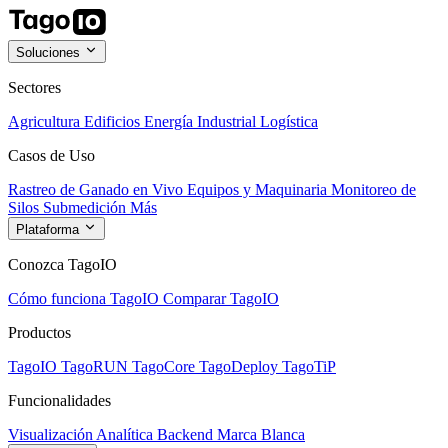
Soluciones
Sectores
Agricultura
Edificios
Energía
Industrial
Logística
Casos de Uso
Rastreo de Ganado en Vivo
Equipos y Maquinaria
Monitoreo de
Silos
Submedición
Más
Plataforma
Conozca TagoIO
Cómo funciona TagoIO
Comparar TagoIO
Productos
TagoIO
TagoRUN
TagoCore
TagoDeploy
TagoTiP
Funcionalidades
Visualización
Analítica
Backend
Marca Blanca