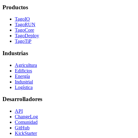
Productos
TagoIO
TagoRUN
TagoCore
TagoDeploy
TagoTiP
Industrias
Agricultura
Edificios
Energía
Industrial
Logística
Desarrolladores
API
ChangeLog
Comunidad
GitHub
KickStarter