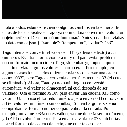
Hola a todos, estamos haciendo algunos cambios en la entrada de
datos de los dispositivos. Tago ya no intentará convertir el valor a un
objeto perfecto. Descubre cómo funcionará. Antes, cuando enviabas
un dato como: json { “variable”: “temperature”, “value”: “33” }
Tago intentaba convertir el valor de “33” (cadena de texto) a 33
(número). Esta transformación era muy útil para evitar problemas
con un formato incorrecto en Tago, sin embargo, impedía que el
usuario enviara algunos valores tal como eran. Por ejemplo, en
algunos casos los usuarios quieren enviar y conservar una cadena
como “033”, pero Tago la convertía automáticamente a 33 (el cero
se eliminaba). Ahora, Tago ya no hará ninguna conversión
automática, y el valor se almacenará tal cual después de ser
validado. Usa el formato JSON para enviar una cadena 033 como
valor: “033”, o usa el formato numérico para enviar 033 como valor:
33 (el valor es un número sin comillas). Sin embargo, el sistema
comprobará el formato numérico para validar la entrada. Por
ejemplo, un value: 033a no es válido, ya que debería ser un número,
y la API devolverá un error. Para enviar la variable 033a, deberías
usar el formato de cadena de texto, que en este caso sería