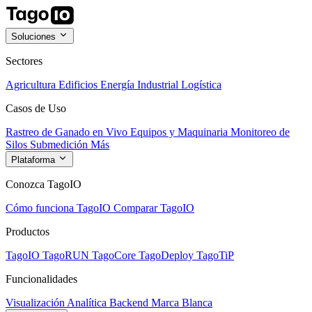
Soluciones
Sectores
Agricultura
Edificios
Energía
Industrial
Logística
Casos de Uso
Rastreo de Ganado en Vivo
Equipos y Maquinaria
Monitoreo de
Silos
Submedición
Más
Plataforma
Conozca TagoIO
Cómo funciona TagoIO
Comparar TagoIO
Productos
TagoIO
TagoRUN
TagoCore
TagoDeploy
TagoTiP
Funcionalidades
Visualización
Analítica
Backend
Marca Blanca