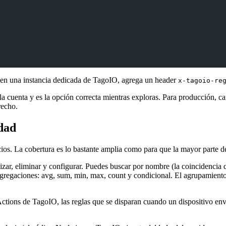
o en una instancia dedicada de TagoIO, agrega un header
x-tagoio-re
 la cuenta y es la opción correcta mientras exploras. Para producción, 
recho.
dad
ios. La cobertura es lo bastante amplia como para que la mayor parte de
lizar, eliminar y configurar. Puedes buscar por nombre (la coincidencia
agregaciones: avg, sum, min, max, count y condicional. El agrupamient
tions de TagoIO, las reglas que se disparan cuando un dispositivo env