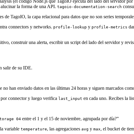
Analysis (el código Node.js que TagoIO ejecuta del lado del servidor por 
 alucinar la forma de una API.
consu
tagoio-documentation-search
es de TagoIO, la capa relacional para datos que no son series temporales:
ntra connectors y networks.
y
dan
profile-lookup
profile-metrics
tivo, construir una alerta, escribir un script del lado del servidor y rev
 salir de su IDE.
 no han enviado datos en las últimas 24 horas y siguen marcados como
ra por connector y luego verifica
en cada uno. Recibes la lis
last_input
entre el 1 y el 15 de noviembre, agrupada por día?”
torage 04
 la variable
, las agregaciones
y
, el bucket de ti
temperature
avg
max