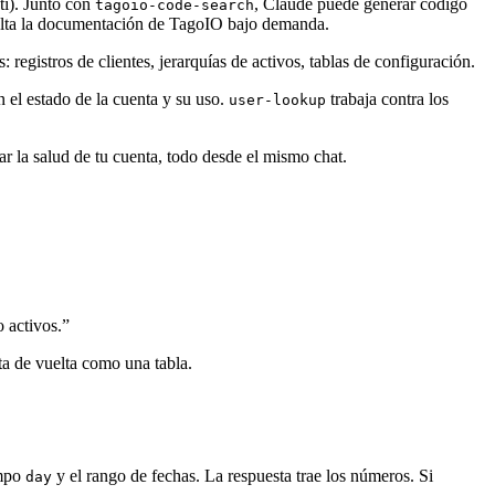
ti). Junto con
, Claude puede generar código
tagoio-code-search
lta la documentación de TagoIO bajo demanda.
 registros de clientes, jerarquías de activos, tablas de configuración.
 el estado de la cuenta y su uso.
trabaja contra los
user-lookup
isar la salud de tu cuenta, todo desde el mismo chat.
 activos.”
ta de vuelta como una tabla.
empo
y el rango de fechas. La respuesta trae los números. Si
day