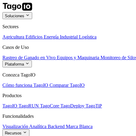
Soluciones
Sectores
Agricultura
Edificios
Energía
Industrial
Logística
Casos de Uso
Rastreo de Ganado en Vivo
Equipos y Maquinaria
Monitoreo de Silo
Plataforma
Conozca TagoIO
Cómo funciona TagoIO
Comparar TagoIO
Productos
TagoIO
TagoRUN
TagoCore
TagoDeploy
TagoTiP
Funcionalidades
Visualización
Analítica
Backend
Marca Blanca
Recursos