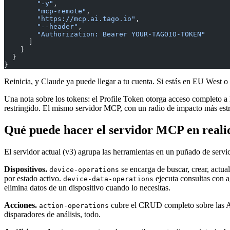
        "-y"
,
        "mcp-remote"
,
        "https://mcp.ai.tago.io"
,
        "--header"
,
        "Authorization: Bearer YOUR-TAGOIO-TOKEN"
      ]
    }
  }
}
Reinicia, y Claude ya puede llegar a tu cuenta. Si estás en EU West 
Una nota sobre los tokens: el Profile Token otorga acceso completo a
restringido. El mismo servidor MCP, con un radio de impacto más est
Qué puede hacer el servidor MCP en reali
El servidor actual (v3) agrupa las herramientas en un puñado de servic
Dispositivos.
se encarga de buscar, crear, actua
device-operations
por estado activo.
ejecuta consultas con 
device-data-operations
elimina datos de un dispositivo cuando lo necesitas.
Acciones.
cubre el CRUD completo sobre las Ac
action-operations
disparadores de análisis, todo.