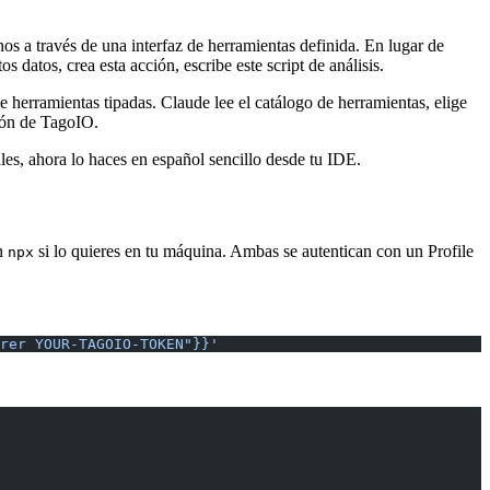
s a través de una interfaz de herramientas definida. En lugar de
s datos, crea esta acción, escribe este script de análisis.
rramientas tipadas. Claude lee el catálogo de herramientas, elige
ción de TagoIO.
ales, ahora lo haces en español sencillo desde tu IDE.
on
si lo quieres en tu máquina. Ambas se autentican con un Profile
npx
rer YOUR-TAGOIO-TOKEN"}}'