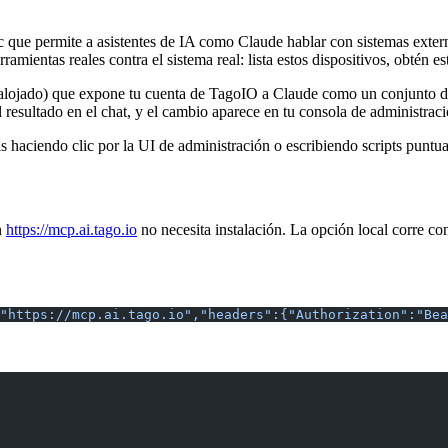
que permite a asistentes de IA como Claude hablar con sistemas externo
ientas reales contra el sistema real: lista estos dispositivos, obtén esto
ojado) que expone tu cuenta de TagoIO a Claude como un conjunto de he
el resultado en el chat, y el cambio aparece en tu consola de administra
as haciendo clic por la UI de administración o escribiendo scripts puntu
n
https://mcp.ai.tago.io
no necesita instalación. La opción local corre c
"https://mcp.ai.tago.io","headers":{"Authorization":"Bea