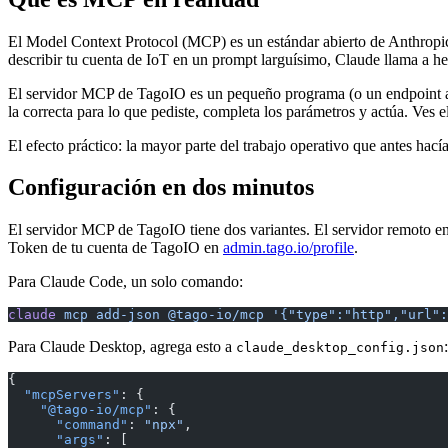
El Model Context Protocol (MCP) es un estándar abierto de Anthropic 
describir tu cuenta de IoT en un prompt larguísimo, Claude llama a herram
El servidor MCP de TagoIO es un pequeño programa (o un endpoint al
la correcta para lo que pediste, completa los parámetros y actúa. Ves 
El efecto práctico: la mayor parte del trabajo operativo que antes hací
Configuración en dos minutos
El servidor MCP de TagoIO tiene dos variantes. El servidor remoto e
Token de tu cuenta de TagoIO en
admin.tago.io/profile
.
Para Claude Code, un solo comando:
claude
 mcp
 add-json
 @tago-io/mcp
 '{"type":"http","url":
Para Claude Desktop, agrega esto a
:
claude_desktop_config.json
{
  "mcpServers"
: {
    "@tago-io/mcp"
: {
      "command"
: 
"npx"
,
      "args"
: [