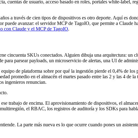
cta, cuentas de usuario, acceso basado en roles, portales white-label, re
o años a través de cien tipos de dispositivos es otro deporte. Aquí es 
ador puede avanzar: el servidor MCP de TagoIO, que permite a Claude hab
ido con Claude y el MCP de TagoIO
.
tiene cincuenta SKUs conectados. Alguien dibuja una arquitectura: un c
e para parsear payloads, un microservicio de alertas, una UI de admini
l equipo de plataforma sobre por qué la ingestión pierde el 0,4% de los
medad promedio en el almacén el martes pasado entre las 2 y las 4 de la
s ingenieros renuncian.
cto.
 ese trabajo de encima. El aprovisionamiento de dispositivos, el almac
porte multirregión, el RBAC, los registros de auditoría y los SDKs para 
a entiende. La parte más nueva es lo que ocurre cuando pones un asisten