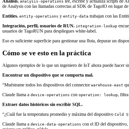
Análisis.
lee, escribe y actualiza scripts de 
analysis-operations
de Analysis con las llamadas correctas al SDK de TagoIO en lugar de
Entities.
y
trabajan con las Entiti
entity-operations
entity-data
Integración, perfil, usuarios de RUN.
encue
integration-lookup
usuarios de TagoRUN para despliegues white-label.
Eso es suficiente superficie para gestionar una flota, depurar un disposi
Cómo se ve esto en la práctica
Algunos ejemplos de lo que un ingeniero de IoT ahora puede hacer sin
Encontrar un dispositivo que se comporta mal.
“Muéstrame todos los dispositivos del connector
que
warehouse-east
Claude llama a
con
, filt
device-operations
operation: lookup
Extraer datos históricos sin escribir SQL.
“¿Cuál fue la temperatura promedio y máxima del dispositivo
Cold S
Claude llama a
con el ID del dispositivo,
device-data-operations