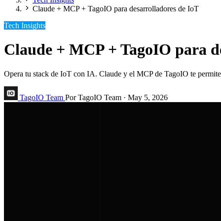
Claude + MCP + TagoIO para desarrolladores de IoT
Tech Insights
Claude + MCP + TagoIO para de
Opera tu stack de IoT con IA. Claude y el MCP de TagoIO te permiten ge
TagoIO Team
Por TagoIO Team
·
May 5, 2026