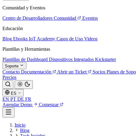
Comunidad y Eventos
Centro de Desarrolladores
Comunidad
Eventos
Educación
Blog
Ebooks
IoT Academy
Casos de Uso
Videos
Plantillas y Herramientas
Plantillas de Dashboard
Dispositivos Integrados
Kickstarter
Soporte
Contacto
Documentación
Abrir un Ticket
Socios
Planes de Sopo
Precios
ES
EN
PT
DE
FR
Agendar Demo
Comenzar
Inicio
Blog
Tech Insights