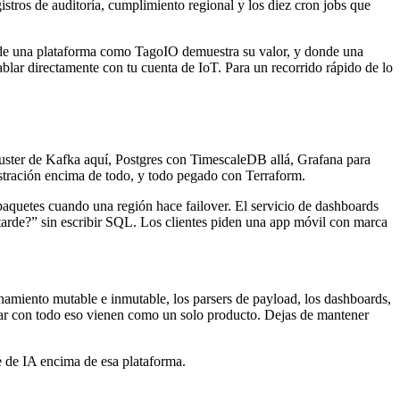
gistros de auditoría, cumplimiento regional y los diez cron jobs que
donde una plataforma como TagoIO demuestra su valor, y donde una
lar directamente con tu cuenta de IoT. Para un recorrido rápido de lo
luster de Kafka aquí, Postgres con TimescaleDB allá, Grafana para
stración encima de todo, y todo pegado con Terraform.
 paquetes cuando una región hace failover. El servicio de dashboards
 tarde?” sin escribir SQL. Los clientes piden una app móvil con marca
enamiento mutable e inmutable, los parsers de payload, los dashboards,
hablar con todo eso vienen como un solo producto. Dejas de mantener
te de IA encima de esa plataforma.