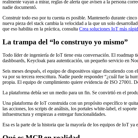
realmente vayan a mirar, reglas de alerta que avisen a la persona corre
nadie documentó.
Construir todo eso por tu cuenta es posible. Mantenerlo durante cinc
nueva pieza del stack cambia la velocidad a la que un solo desarroll
que eso habilita en la práctica, consulta
Crea soluciones IoT más ráp
La trampa del “lo construyo yo mismo”
Todo líder de ingeniería de IoT tiene esta conversación. El roadmap 
dashboards, Keycloak para autenticación, un pequeño servicio en Nod
Seis meses después, el equipo de dispositivos sigue discutiendo con e
va por su tercera reescritura. Nadie puede responder “¿cuál fue la hu
propia. El equipo de cumplimiento quiere evidencia de ISO 27001. Do
La plataforma debía ser un medio para un fin. Se convirtió en el produ
Una plataforma de IoT construida con un propósito específico te quita
las acciones, los scripts de análisis, los portales white-label, el so
infraestructura y empiezas a entregar funcionalidades.
Esa es la parte de la historia que la mayoría de los equipos de IoT y
Qué es MCP en realidad