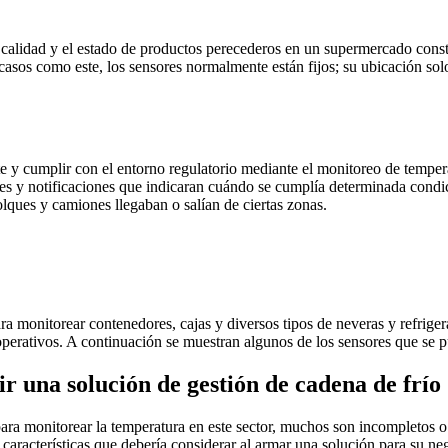
calidad y el estado de productos perecederos en un supermercado constr
 casos como este, los sensores normalmente están fijos; su ubicación sol
ente y cumplir con el entorno regulatorio mediante el monitoreo de tempe
es y notificaciones que indicaran cuándo se cumplía determinada condic
lques y camiones llegaban o salían de ciertas zonas.
para monitorear contenedores, cajas y diversos tipos de neveras y refrig
operativos. A continuación se muestran algunos de los sensores que se p
ir una solución de gestión de cadena de frío
 monitorear la temperatura en este sector, muchos son incompletos o ca
 características que debería considerar al armar una solución para su ne