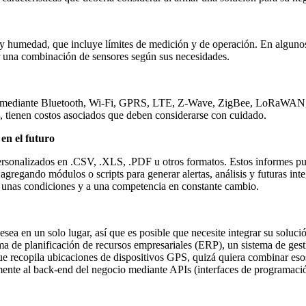
 humedad, que incluye límites de medición y de operación. En algunos 
ar una combinación de sensores según sus necesidades.
et mediante Bluetooth, Wi-Fi, GPRS, LTE, Z-Wave, ZigBee, LoRaWAN, S
tienen costos asociados que deben considerarse con cuidado.
 en el futuro
personalizados en .CSV, .XLS, .PDF u otros formatos. Estos informes p
agregando módulos o scripts para generar alertas, análisis y futuras int
a unas condiciones y a una competencia en constante cambio.
sea en un solo lugar, así que es posible que necesite integrar su soluc
ma de planificación de recursos empresariales (ERP), un sistema de gest
que recopila ubicaciones de dispositivos GPS, quizá quiera combinar eso
mente al back-end del negocio mediante APIs (interfaces de programació