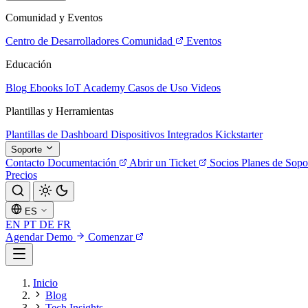
Comunidad y Eventos
Centro de Desarrolladores
Comunidad
Eventos
Educación
Blog
Ebooks
IoT Academy
Casos de Uso
Videos
Plantillas y Herramientas
Plantillas de Dashboard
Dispositivos Integrados
Kickstarter
Soporte
Contacto
Documentación
Abrir un Ticket
Socios
Planes de Sopo
Precios
ES
EN
PT
DE
FR
Agendar Demo
Comenzar
Inicio
Blog
Tech Insights