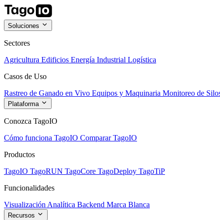
Soluciones
Sectores
Agricultura
Edificios
Energía
Industrial
Logística
Casos de Uso
Rastreo de Ganado en Vivo
Equipos y Maquinaria
Monitoreo de Silo
Plataforma
Conozca TagoIO
Cómo funciona TagoIO
Comparar TagoIO
Productos
TagoIO
TagoRUN
TagoCore
TagoDeploy
TagoTiP
Funcionalidades
Visualización
Analítica
Backend
Marca Blanca
Recursos