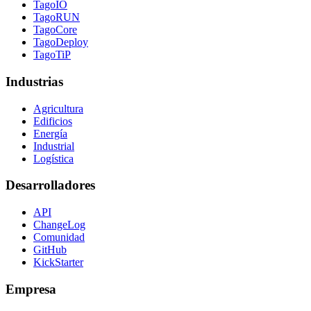
TagoIO
TagoRUN
TagoCore
TagoDeploy
TagoTiP
Industrias
Agricultura
Edificios
Energía
Industrial
Logística
Desarrolladores
API
ChangeLog
Comunidad
GitHub
KickStarter
Empresa