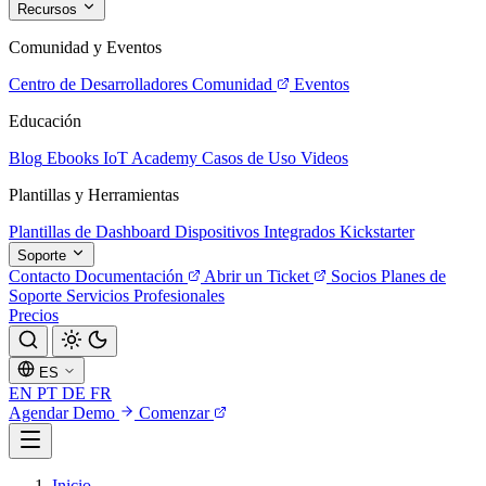
Recursos
Comunidad y Eventos
Centro de Desarrolladores
Comunidad
Eventos
Educación
Blog
Ebooks
IoT Academy
Casos de Uso
Videos
Plantillas y Herramientas
Plantillas de Dashboard
Dispositivos Integrados
Kickstarter
Soporte
Contacto
Documentación
Abrir un Ticket
Socios
Planes de
Soporte
Servicios Profesionales
Precios
ES
EN
PT
DE
FR
Agendar Demo
Comenzar
Inicio