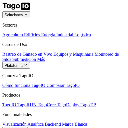
Soluciones
Sectores
Agricultura
Edificios
Energía
Industrial
Logística
Casos de Uso
Rastreo de Ganado en Vivo
Equipos y Maquinaria
Monitoreo de
Silos
Submedición
Más
Plataforma
Conozca TagoIO
Cómo funciona TagoIO
Comparar TagoIO
Productos
TagoIO
TagoRUN
TagoCore
TagoDeploy
TagoTiP
Funcionalidades
Visualización
Analítica
Backend
Marca Blanca