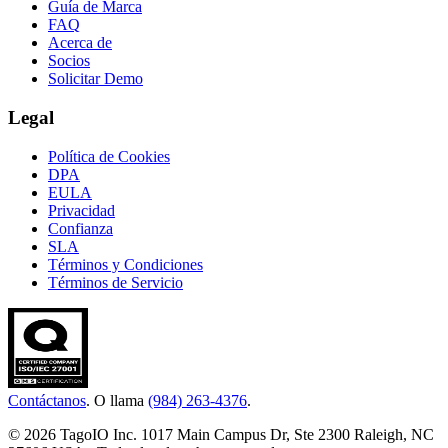
Guía de Marca
FAQ
Acerca de
Socios
Solicitar Demo
Legal
Política de Cookies
DPA
EULA
Privacidad
Confianza
SLA
Términos y Condiciones
Términos de Servicio
Contáctanos
. O llama
(984) 263-4376
.
© 2026 TagoIO Inc. 1017 Main Campus Dr, Ste 2300 Raleigh, NC