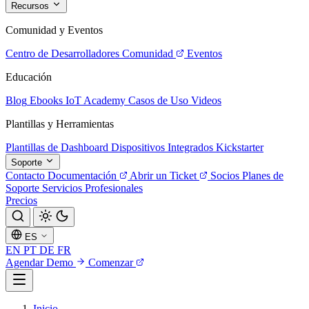
Recursos
Comunidad y Eventos
Centro de Desarrolladores
Comunidad
Eventos
Educación
Blog
Ebooks
IoT Academy
Casos de Uso
Videos
Plantillas y Herramientas
Plantillas de Dashboard
Dispositivos Integrados
Kickstarter
Soporte
Contacto
Documentación
Abrir un Ticket
Socios
Planes de
Soporte
Servicios Profesionales
Precios
ES
EN
PT
DE
FR
Agendar Demo
Comenzar
Inicio