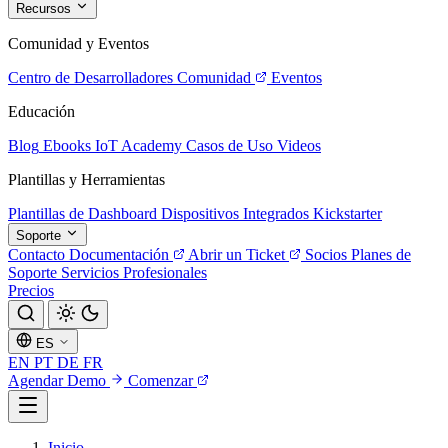
Recursos
Comunidad y Eventos
Centro de Desarrolladores
Comunidad
Eventos
Educación
Blog
Ebooks
IoT Academy
Casos de Uso
Videos
Plantillas y Herramientas
Plantillas de Dashboard
Dispositivos Integrados
Kickstarter
Soporte
Contacto
Documentación
Abrir un Ticket
Socios
Planes de
Soporte
Servicios Profesionales
Precios
ES
EN
PT
DE
FR
Agendar Demo
Comenzar
Inicio