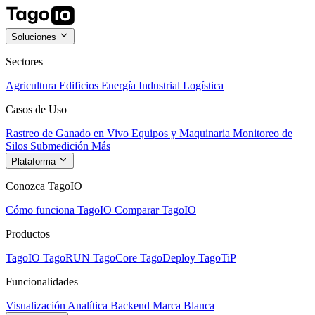
Soluciones
Sectores
Agricultura
Edificios
Energía
Industrial
Logística
Casos de Uso
Rastreo de Ganado en Vivo
Equipos y Maquinaria
Monitoreo de
Silos
Submedición
Más
Plataforma
Conozca TagoIO
Cómo funciona TagoIO
Comparar TagoIO
Productos
TagoIO
TagoRUN
TagoCore
TagoDeploy
TagoTiP
Funcionalidades
Visualización
Analítica
Backend
Marca Blanca