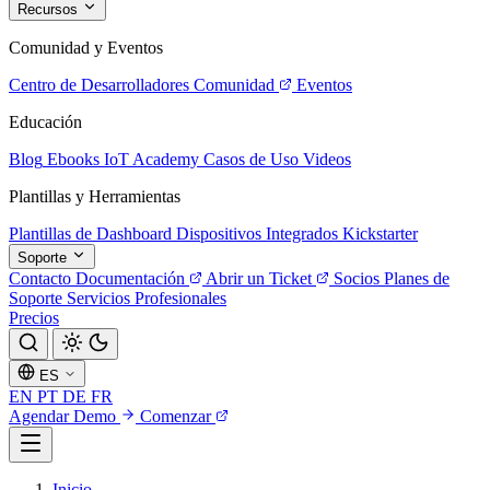
Recursos
Comunidad y Eventos
Centro de Desarrolladores
Comunidad
Eventos
Educación
Blog
Ebooks
IoT Academy
Casos de Uso
Videos
Plantillas y Herramientas
Plantillas de Dashboard
Dispositivos Integrados
Kickstarter
Soporte
Contacto
Documentación
Abrir un Ticket
Socios
Planes de
Soporte
Servicios Profesionales
Precios
ES
EN
PT
DE
FR
Agendar Demo
Comenzar
Inicio