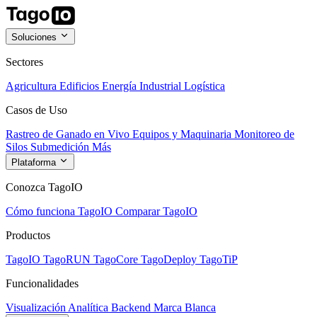
Soluciones
Sectores
Agricultura
Edificios
Energía
Industrial
Logística
Casos de Uso
Rastreo de Ganado en Vivo
Equipos y Maquinaria
Monitoreo de
Silos
Submedición
Más
Plataforma
Conozca TagoIO
Cómo funciona TagoIO
Comparar TagoIO
Productos
TagoIO
TagoRUN
TagoCore
TagoDeploy
TagoTiP
Funcionalidades
Visualización
Analítica
Backend
Marca Blanca