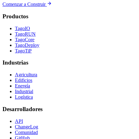
Comenzar a Construir
Productos
TagoIO
TagoRUN
TagoCore
TagoDeploy
TagoTiP
Industrias
Agricultura
Edificios
Energía
Industrial
Logística
Desarrolladores
API
ChangeLog
Comunidad
GitHub