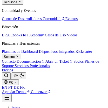
Recursos
Comunidad y Eventos
Centro de Desarrolladores
Comunidad
Eventos
Educación
Blog
Ebooks
IoT Academy
Casos de Uso
Videos
Plantillas y Herramientas
Plantillas de Dashboard
Dispositivos Integrados
Kickstarter
Soporte
Contacto
Documentación
Abrir un Ticket
Socios
Planes de
Soporte
Servicios Profesionales
Precios
ES
EN
PT
DE
FR
Agendar Demo
Comenzar
Inicio