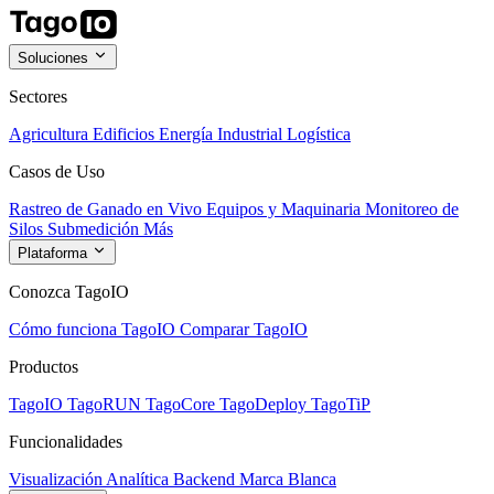
Soluciones
Sectores
Agricultura
Edificios
Energía
Industrial
Logística
Casos de Uso
Rastreo de Ganado en Vivo
Equipos y Maquinaria
Monitoreo de
Silos
Submedición
Más
Plataforma
Conozca TagoIO
Cómo funciona TagoIO
Comparar TagoIO
Productos
TagoIO
TagoRUN
TagoCore
TagoDeploy
TagoTiP
Funcionalidades
Visualización
Analítica
Backend
Marca Blanca