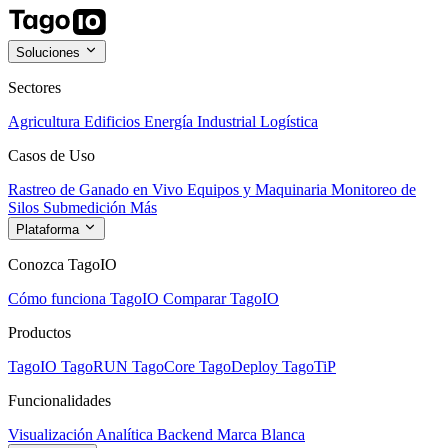
Soluciones
Sectores
Agricultura
Edificios
Energía
Industrial
Logística
Casos de Uso
Rastreo de Ganado en Vivo
Equipos y Maquinaria
Monitoreo de
Silos
Submedición
Más
Plataforma
Conozca TagoIO
Cómo funciona TagoIO
Comparar TagoIO
Productos
TagoIO
TagoRUN
TagoCore
TagoDeploy
TagoTiP
Funcionalidades
Visualización
Analítica
Backend
Marca Blanca