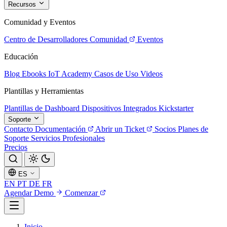
Recursos
Comunidad y Eventos
Centro de Desarrolladores
Comunidad
Eventos
Educación
Blog
Ebooks
IoT Academy
Casos de Uso
Videos
Plantillas y Herramientas
Plantillas de Dashboard
Dispositivos Integrados
Kickstarter
Soporte
Contacto
Documentación
Abrir un Ticket
Socios
Planes de
Soporte
Servicios Profesionales
Precios
ES
EN
PT
DE
FR
Agendar Demo
Comenzar
Inicio