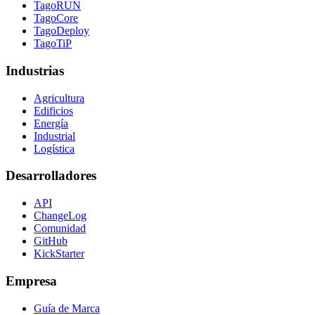
TagoRUN
TagoCore
TagoDeploy
TagoTiP
Industrias
Agricultura
Edificios
Energía
Industrial
Logística
Desarrolladores
API
ChangeLog
Comunidad
GitHub
KickStarter
Empresa
Guía de Marca