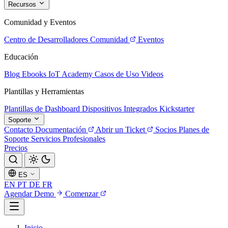
Recursos
Comunidad y Eventos
Centro de Desarrolladores
Comunidad
Eventos
Educación
Blog
Ebooks
IoT Academy
Casos de Uso
Videos
Plantillas y Herramientas
Plantillas de Dashboard
Dispositivos Integrados
Kickstarter
Soporte
Contacto
Documentación
Abrir un Ticket
Socios
Planes de
Soporte
Servicios Profesionales
Precios
ES
EN
PT
DE
FR
Agendar Demo
Comenzar
Inicio