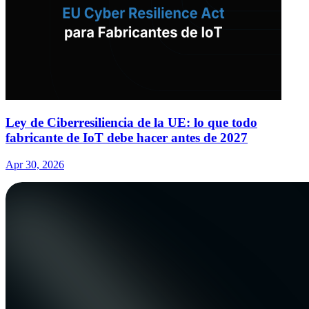
Ley de Ciberresiliencia de la UE: lo que todo
fabricante de IoT debe hacer antes de 2027
Apr 30, 2026