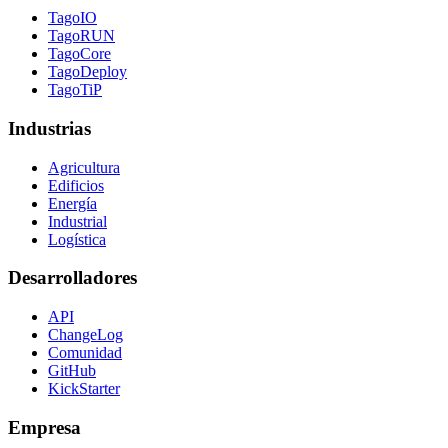
TagoIO
TagoRUN
TagoCore
TagoDeploy
TagoTiP
Industrias
Agricultura
Edificios
Energía
Industrial
Logística
Desarrolladores
API
ChangeLog
Comunidad
GitHub
KickStarter
Empresa