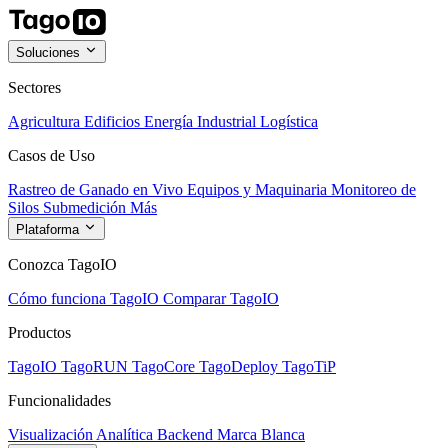
Soluciones
Sectores
Agricultura
Edificios
Energía
Industrial
Logística
Casos de Uso
Rastreo de Ganado en Vivo
Equipos y Maquinaria
Monitoreo de
Silos
Submedición
Más
Plataforma
Conozca TagoIO
Cómo funciona TagoIO
Comparar TagoIO
Productos
TagoIO
TagoRUN
TagoCore
TagoDeploy
TagoTiP
Funcionalidades
Visualización
Analítica
Backend
Marca Blanca