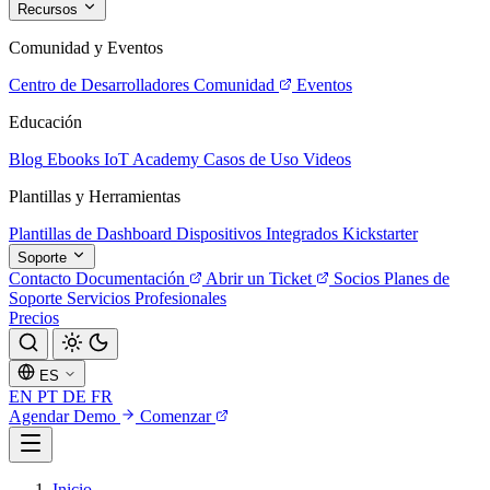
Recursos
Comunidad y Eventos
Centro de Desarrolladores
Comunidad
Eventos
Educación
Blog
Ebooks
IoT Academy
Casos de Uso
Videos
Plantillas y Herramientas
Plantillas de Dashboard
Dispositivos Integrados
Kickstarter
Soporte
Contacto
Documentación
Abrir un Ticket
Socios
Planes de
Soporte
Servicios Profesionales
Precios
ES
EN
PT
DE
FR
Agendar Demo
Comenzar
Inicio