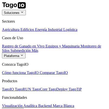
Soluciones
Sectores
Agricultura
Edificios
Energía
Industrial
Logística
Casos de Uso
Rastreo de Ganado en Vivo
Equipos y Maquinaria
Monitoreo de
Silos
Submedición
Más
Plataforma
Conozca TagoIO
Cómo funciona TagoIO
Comparar TagoIO
Productos
TagoIO
TagoRUN
TagoCore
TagoDeploy
TagoTiP
Funcionalidades
Visualización
Analítica
Backend
Marca Blanca