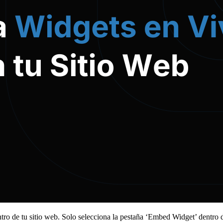
tro de tu sitio web. Solo selecciona la pestaña ‘Embed Widget’ dentro 