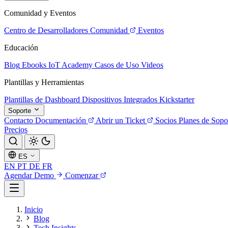
Comunidad y Eventos
Centro de Desarrolladores
Comunidad
Eventos
Educación
Blog
Ebooks
IoT Academy
Casos de Uso
Videos
Plantillas y Herramientas
Plantillas de Dashboard
Dispositivos Integrados
Kickstarter
Soporte
Contacto
Documentación
Abrir un Ticket
Socios
Planes de Sopo
Precios
ES
EN
PT
DE
FR
Agendar Demo
Comenzar
Inicio
Blog
Tech Insights