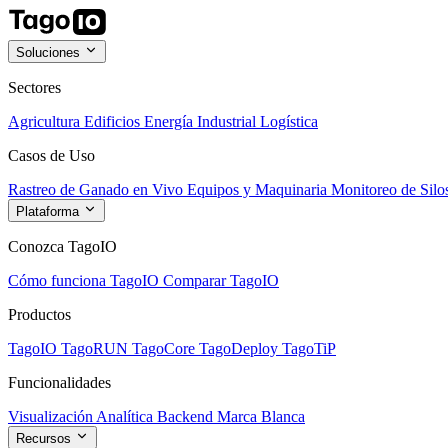
Soluciones
Sectores
Agricultura
Edificios
Energía
Industrial
Logística
Casos de Uso
Rastreo de Ganado en Vivo
Equipos y Maquinaria
Monitoreo de Silo
Plataforma
Conozca TagoIO
Cómo funciona TagoIO
Comparar TagoIO
Productos
TagoIO
TagoRUN
TagoCore
TagoDeploy
TagoTiP
Funcionalidades
Visualización
Analítica
Backend
Marca Blanca
Recursos