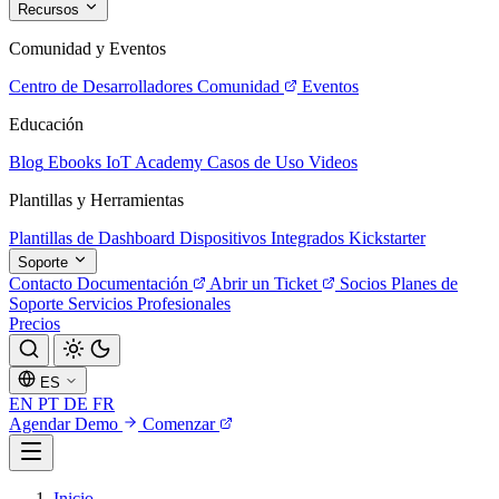
Recursos
Comunidad y Eventos
Centro de Desarrolladores
Comunidad
Eventos
Educación
Blog
Ebooks
IoT Academy
Casos de Uso
Videos
Plantillas y Herramientas
Plantillas de Dashboard
Dispositivos Integrados
Kickstarter
Soporte
Contacto
Documentación
Abrir un Ticket
Socios
Planes de
Soporte
Servicios Profesionales
Precios
ES
EN
PT
DE
FR
Agendar Demo
Comenzar
Inicio