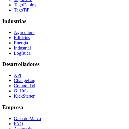
TagoDeploy
TagoTiP
Industrias
Agricultura
Edificios
Energía
Industrial
Logística
Desarrolladores
API
ChangeLog
Comunidad
GitHub
KickStarter
Empresa
Guía de Marca
FAQ
Acerca de