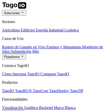
Soluciones
Sectores
Agricultura
Edificios
Energía
Industrial
Logística
Casos de Uso
Rastreo de Ganado en Vivo
Equipos y Maquinaria
Monitoreo de
Silos
Submedición
Más
Plataforma
Conozca TagoIO
Cómo funciona TagoIO
Comparar TagoIO
Productos
TagoIO
TagoRUN
TagoCore
TagoDeploy
TagoTiP
Funcionalidades
Visualización
Analítica
Backend
Marca Blanca