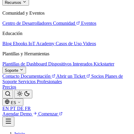
Recursos
Comunidad y Eventos
Centro de Desarrolladores
Comunidad
Eventos
Educación
Blog
Ebooks
IoT Academy
Casos de Uso
Videos
Plantillas y Herramientas
Plantillas de Dashboard
Dispositivos Integrados
Kickstarter
Soporte
Contacto
Documentación
Abrir un Ticket
Socios
Planes de
Soporte
Servicios Profesionales
Precios
ES
EN
PT
DE
FR
Agendar Demo
Comenzar
Inicio