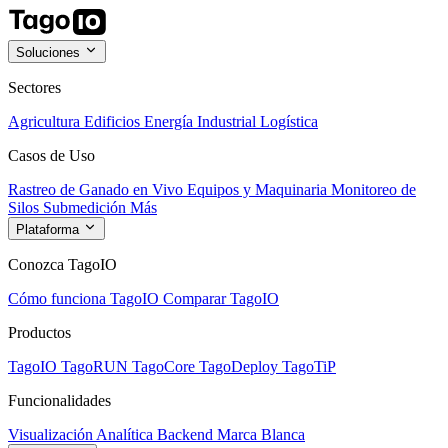
Soluciones
Sectores
Agricultura
Edificios
Energía
Industrial
Logística
Casos de Uso
Rastreo de Ganado en Vivo
Equipos y Maquinaria
Monitoreo de
Silos
Submedición
Más
Plataforma
Conozca TagoIO
Cómo funciona TagoIO
Comparar TagoIO
Productos
TagoIO
TagoRUN
TagoCore
TagoDeploy
TagoTiP
Funcionalidades
Visualización
Analítica
Backend
Marca Blanca