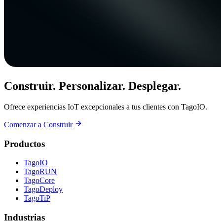
Construir. Personalizar. Desplegar.
Ofrece experiencias IoT excepcionales a tus clientes con TagoIO.
Comenzar a Construir
Productos
TagoIO
TagoRUN
TagoCore
TagoDeploy
TagoTiP
Industrias