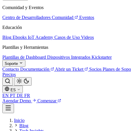
Comunidad y Eventos
Centro de Desarrolladores
Comunidad
Eventos
Educación
Blog
Ebooks
IoT Academy
Casos de Uso
Videos
Plantillas y Herramientas
Plantillas de Dashboard
Dispositivos Integrados
Kickstarter
Soporte
Contacto
Documentación
Abrir un Ticket
Socios
Planes de Sopo
Precios
ES
EN
PT
DE
FR
Agendar Demo
Comenzar
Inicio
Blog
Tech Insights