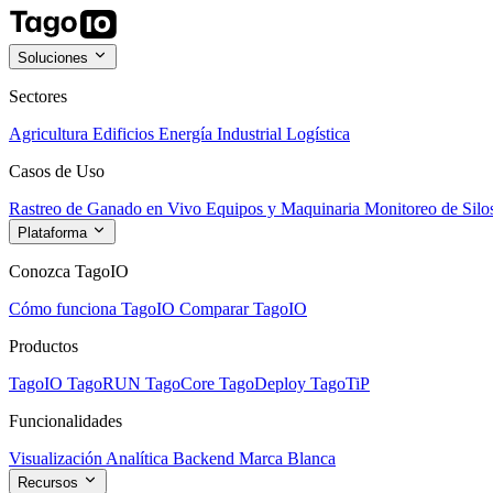
Soluciones
Sectores
Agricultura
Edificios
Energía
Industrial
Logística
Casos de Uso
Rastreo de Ganado en Vivo
Equipos y Maquinaria
Monitoreo de Silo
Plataforma
Conozca TagoIO
Cómo funciona TagoIO
Comparar TagoIO
Productos
TagoIO
TagoRUN
TagoCore
TagoDeploy
TagoTiP
Funcionalidades
Visualización
Analítica
Backend
Marca Blanca
Recursos