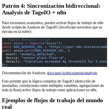
Patrón 4: Sincronización bidireccional:
Analysis de TagoIO + n8n
Para escenarios avanzados, puedes activar flujos de trabajo de n8n
desde scripts de Analysis de TagoIO (JavaScript serverless que se
ejecuta en la nube):
// TagoIO Analysis script
const
 axios
 =
 require
(
"axios"
);
const
 N8N_WEBHOOK_URL
 =
 "https://your-n8n.instance/webh
await
 axios.
post
(
N8N_WEBHOOK_URL
, {
  event: 
"anomaly_detected"
,
  device: 
"sensor-plant-floor-A"
,
  details: 
"Vibration exceeded 4g threshold for 3 conse
});
Documentación de Analysis:
docs.tago.io/docs/tagoio/analysis
Esto permite que la lógica compleja de TagoIO (detección de
anomalías, correlaciones entre múltiples variables, agregaciones de
toda la flota) active flujos de trabajo entre aplicaciones en n8n.
Ejemplos de flujos de trabajo del mundo
real