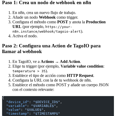
Paso 1: Crea un nodo de webhook en n8n
En n8n, crea un nuevo flujo de trabajo.
Añade un nodo
Webhook
como trigger.
Configura el método como
POST
y anota la
Production
URL
(por ejemplo,
https://your-
).
n8n.instance/webhook/tagoio-alert
Activa el nodo.
Paso 2: Configura una Action de TagoIO para
llamar al webhook
En TagoIO, ve a
Actions → Add Action
.
Elige tu trigger (por ejemplo,
Variable value condition
:
).
temperature > 35
Establece el tipo de acción como
HTTP Request
.
Configura la URL con la de tu webhook de n8n.
Establece el método como POST y añade un cuerpo JSON
con el contexto relevante:
{
  "device_id"
: 
"$DEVICE_ID$"
,
  "variable"
: 
"$VARIABLE$"
,
  "value"
: 
"$VALUE$"
,
  "timestamp"
: 
"$TIMESTAMP$"