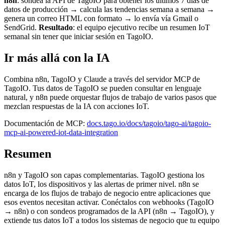
n8n
: sondea la API de TagoIO para obtener los últimos 7 días de
datos de producción → calcula las tendencias semana a semana →
genera un correo HTML con formato → lo envía vía Gmail o
SendGrid.
Resultado
: el equipo ejecutivo recibe un resumen IoT
semanal sin tener que iniciar sesión en TagoIO.
Ir más allá con la IA
Combina n8n, TagoIO y Claude a través del servidor MCP de
TagoIO. Tus datos de TagoIO se pueden consultar en lenguaje
natural, y n8n puede orquestar flujos de trabajo de varios pasos que
mezclan respuestas de la IA con acciones IoT.
Documentación de MCP:
docs.tago.io/docs/tagoio/tago-ai/tagoio-
mcp-ai-powered-iot-data-integration
Resumen
n8n y TagoIO son capas complementarias. TagoIO gestiona los
datos IoT, los dispositivos y las alertas de primer nivel. n8n se
encarga de los flujos de trabajo de negocio entre aplicaciones que
esos eventos necesitan activar. Conéctalos con webhooks (TagoIO
→ n8n) o con sondeos programados de la API (n8n → TagoIO), y
extiende tus datos IoT a todos los sistemas de negocio que tu equipo