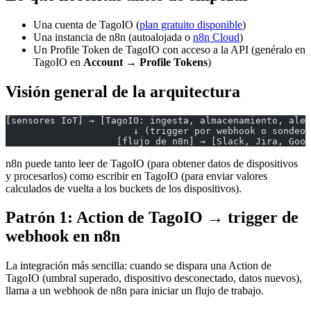
Una cuenta de TagoIO (
plan gratuito disponible
)
Una instancia de n8n (autoalojada o
n8n Cloud
)
Un Profile Token de TagoIO con acceso a la API (genéralo en
TagoIO en
Account → Profile Tokens
)
Visión general de la arquitectura
[sensores IoT] → [TagoIO: ingesta, almacenamiento, aler
                       ↓ (trigger por webhook o sondeo 
                    [flujo de n8n] → [Slack, Jira, Goog
n8n puede tanto leer de TagoIO (para obtener datos de dispositivos
y procesarlos) como escribir en TagoIO (para enviar valores
calculados de vuelta a los buckets de los dispositivos).
Patrón 1: Action de TagoIO → trigger de
webhook en n8n
La integración más sencilla: cuando se dispara una Action de
TagoIO (umbral superado, dispositivo desconectado, datos nuevos),
llama a un webhook de n8n para iniciar un flujo de trabajo.