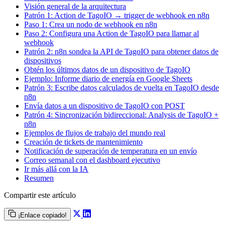
Visión general de la arquitectura
Patrón 1: Action de TagoIO → trigger de webhook en n8n
Paso 1: Crea un nodo de webhook en n8n
Paso 2: Configura una Action de TagoIO para llamar al
webhook
Patrón 2: n8n sondea la API de TagoIO para obtener datos de
dispositivos
Obtén los últimos datos de un dispositivo de TagoIO
Ejemplo: Informe diario de energía en Google Sheets
Patrón 3: Escribe datos calculados de vuelta en TagoIO desde
n8n
Envía datos a un dispositivo de TagoIO con POST
Patrón 4: Sincronización bidireccional: Analysis de TagoIO +
n8n
Ejemplos de flujos de trabajo del mundo real
Creación de tickets de mantenimiento
Notificación de superación de temperatura en un envío
Correo semanal con el dashboard ejecutivo
Ir más allá con la IA
Resumen
Compartir este artículo
¡Enlace copiado!