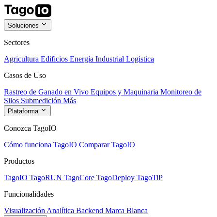
Soluciones
Sectores
Agricultura
Edificios
Energía
Industrial
Logística
Casos de Uso
Rastreo de Ganado en Vivo
Equipos y Maquinaria
Monitoreo de
Silos
Submedición
Más
Plataforma
Conozca TagoIO
Cómo funciona TagoIO
Comparar TagoIO
Productos
TagoIO
TagoRUN
TagoCore
TagoDeploy
TagoTiP
Funcionalidades
Visualización
Analítica
Backend
Marca Blanca