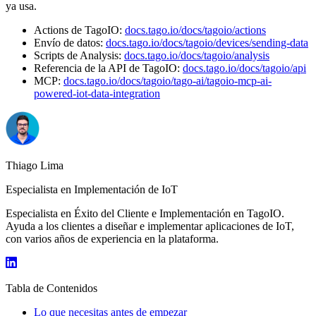
ya usa.
Actions de TagoIO:
docs.tago.io/docs/tagoio/actions
Envío de datos:
docs.tago.io/docs/tagoio/devices/sending-data
Scripts de Analysis:
docs.tago.io/docs/tagoio/analysis
Referencia de la API de TagoIO:
docs.tago.io/docs/tagoio/api
MCP:
docs.tago.io/docs/tagoio/tago-ai/tagoio-mcp-ai-
powered-iot-data-integration
Thiago Lima
Especialista en Implementación de IoT
Especialista en Éxito del Cliente e Implementación en TagoIO.
Ayuda a los clientes a diseñar e implementar aplicaciones de IoT,
con varios años de experiencia en la plataforma.
Tabla de Contenidos
Lo que necesitas antes de empezar