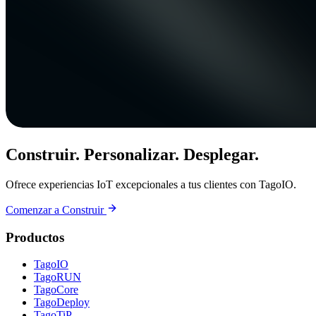
Construir. Personalizar. Desplegar.
Ofrece experiencias IoT excepcionales a tus clientes con TagoIO.
Comenzar a Construir
Productos
TagoIO
TagoRUN
TagoCore
TagoDeploy
TagoTiP