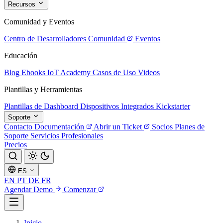
Recursos
Comunidad y Eventos
Centro de Desarrolladores
Comunidad
Eventos
Educación
Blog
Ebooks
IoT Academy
Casos de Uso
Videos
Plantillas y Herramientas
Plantillas de Dashboard
Dispositivos Integrados
Kickstarter
Soporte
Contacto
Documentación
Abrir un Ticket
Socios
Planes de
Soporte
Servicios Profesionales
Precios
ES
EN
PT
DE
FR
Agendar Demo
Comenzar
Inicio