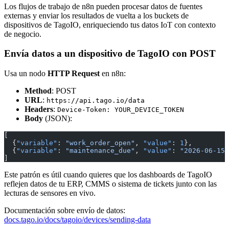
Los flujos de trabajo de n8n pueden procesar datos de fuentes
externas y enviar los resultados de vuelta a los buckets de
dispositivos de TagoIO, enriqueciendo tus datos IoT con contexto
de negocio.
Envía datos a un dispositivo de TagoIO con POST
Usa un nodo
HTTP Request
en n8n:
Method
: POST
URL
:
https://api.tago.io/data
Headers
:
Device-Token: YOUR_DEVICE_TOKEN
Body
(JSON):
[
  {
"variable"
: 
"work_order_open"
, 
"value"
: 
1
},
  {
"variable"
: 
"maintenance_due"
, 
"value"
: 
"2026-06-15"
]
Este patrón es útil cuando quieres que los dashboards de TagoIO
reflejen datos de tu ERP, CMMS o sistema de tickets junto con las
lecturas de sensores en vivo.
Documentación sobre envío de datos:
docs.tago.io/docs/tagoio/devices/sending-data