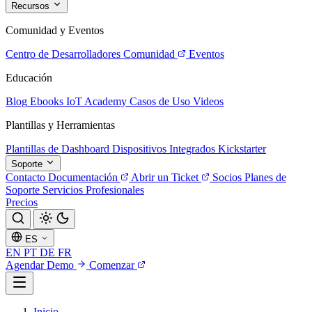
Recursos
Comunidad y Eventos
Centro de Desarrolladores
Comunidad
Eventos
Educación
Blog
Ebooks
IoT Academy
Casos de Uso
Videos
Plantillas y Herramientas
Plantillas de Dashboard
Dispositivos Integrados
Kickstarter
Soporte
Contacto
Documentación
Abrir un Ticket
Socios
Planes de
Soporte
Servicios Profesionales
Precios
ES
EN
PT
DE
FR
Agendar Demo
Comenzar
Inicio