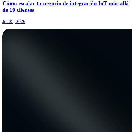
Cómo escalar tu negocio de integración IoT más allá
de 10 clientes
Jul 25, 2026