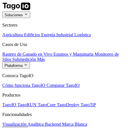
Soluciones
Sectores
Agricultura
Edificios
Energía
Industrial
Logística
Casos de Uso
Rastreo de Ganado en Vivo
Equipos y Maquinaria
Monitoreo de
Silos
Submedición
Más
Plataforma
Conozca TagoIO
Cómo funciona TagoIO
Comparar TagoIO
Productos
TagoIO
TagoRUN
TagoCore
TagoDeploy
TagoTiP
Funcionalidades
Visualización
Analítica
Backend
Marca Blanca