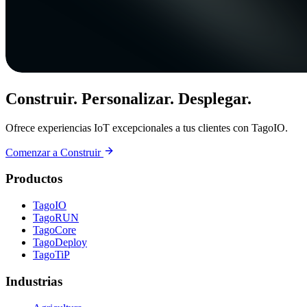
Construir. Personalizar. Desplegar.
Ofrece experiencias IoT excepcionales a tus clientes con TagoIO.
Comenzar a Construir
Productos
TagoIO
TagoRUN
TagoCore
TagoDeploy
TagoTiP
Industrias