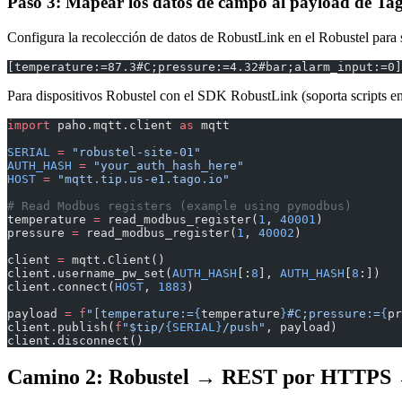
Paso 3: Mapear los datos de campo al payload de Ta
Configura la recolección de datos de RobustLink en el Robustel para s
[temperature:=87.3#C;pressure:=4.32#bar;alarm_input:=0]
Para dispositivos Robustel con el SDK RobustLink (soporta scripts e
import
 paho.mqtt.client 
as
 mqtt
SERIAL
 =
 "robustel-site-01"
AUTH_HASH
 =
 "your_auth_hash_here"
HOST
 =
 "mqtt.tip.us-e1.tago.io"
# Read Modbus registers (example using pymodbus)
temperature 
=
 read_modbus_register(
1
, 
40001
)
pressure 
=
 read_modbus_register(
1
, 
40002
)
client 
=
 mqtt.Client()
client.username_pw_set(
AUTH_HASH
[:
8
], 
AUTH_HASH
[
8
:])
client.connect(
HOST
, 
1883
)
payload 
=
 f
"[temperature:=
{
temperature
}
#C;pressure:=
{
pr
client.publish(
f
"$tip/
{SERIAL}
/push"
, payload)
client.disconnect()
Camino 2: Robustel → REST por HTTPS