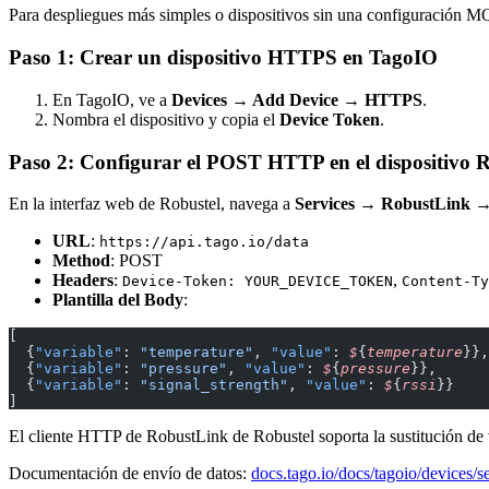
Para despliegues más simples o dispositivos sin una configuración 
Paso 1: Crear un dispositivo HTTPS en TagoIO
En TagoIO, ve a
Devices → Add Device → HTTPS
.
Nombra el dispositivo y copia el
Device Token
.
Paso 2: Configurar el POST HTTP en el dispositivo R
En la interfaz web de Robustel, navega a
Services → RobustLink
URL
:
https://api.tago.io/data
Method
: POST
Headers
:
,
Device-Token: YOUR_DEVICE_TOKEN
Content-Ty
Plantilla del Body
:
[
  {
"variable"
: 
"temperature"
, 
"value"
: 
$
{
temperature
}},
  {
"variable"
: 
"pressure"
, 
"value"
: 
$
{
pressure
}},
  {
"variable"
: 
"signal_strength"
, 
"value"
: 
$
{
rssi
}}
]
El cliente HTTP de RobustLink de Robustel soporta la sustitución de 
Documentación de envío de datos:
docs.tago.io/docs/tagoio/devices/s