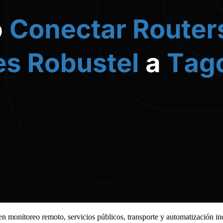
s en monitoreo remoto, servicios públicos, transporte y automatización 