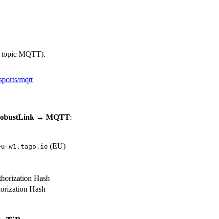
l topic MQTT).
sports/mqtt
 RobustLink → MQTT
:
(EU)
eu-w1.tago.io
thorization Hash
horization Hash