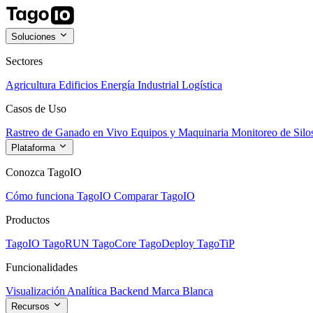
Soluciones
Sectores
Agricultura
Edificios
Energía
Industrial
Logística
Casos de Uso
Rastreo de Ganado en Vivo
Equipos y Maquinaria
Monitoreo de Silo
Plataforma
Conozca TagoIO
Cómo funciona TagoIO
Comparar TagoIO
Productos
TagoIO
TagoRUN
TagoCore
TagoDeploy
TagoTiP
Funcionalidades
Visualización
Analítica
Backend
Marca Blanca
Recursos