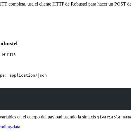
MQTT completa, usa el cliente HTTP de Robustel para hacer un POST de
obustel
 → HTTP
:
pe: application/json
variables en el cuerpo del payload usando la sintaxis
${variable_nam
ending-data