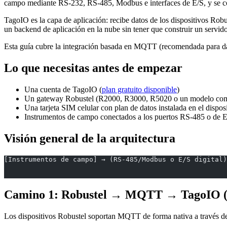
campo mediante RS-232, RS-485, Modbus e interfaces de E/S, y se 
TagoIO es la capa de aplicación: recibe datos de los dispositivos Rob
un backend de aplicación en la nube sin tener que construir un servid
Esta guía cubre la integración basada en MQTT (recomendada para d
Lo que necesitas antes de empezar
Una cuenta de TagoIO (
plan gratuito disponible
)
Un gateway Robustel (R2000, R3000, R5020 o un modelo com
Una tarjeta SIM celular con plan de datos instalada en el dispos
Instrumentos de campo conectados a los puertos RS-485 o de E
Visión general de la arquitectura
[Instrumentos de campo] → (RS-485/Modbus o E/S digital)
                                                       
                                                       
Camino 1: Robustel → MQTT → TagoIO (
Los dispositivos Robustel soportan MQTT de forma nativa a través d