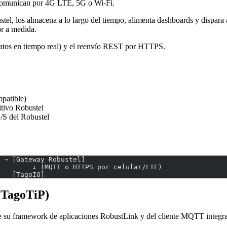
comunican por 4G LTE, 5G o Wi-Fi.
ustel, los almacena a lo largo del tiempo, alimenta dashboards y dispar
or a medida.
atos en tiempo real) y el reenvío REST por HTTPS.
patible)
itivo Robustel
/S del Robustel
 → [Gateway Robustel]
        ↓ (MQTT o HTTPS por celular/LTE)
   [TagoIO]
TagoTiP)
e su framework de aplicaciones RobustLink y del cliente MQTT integr