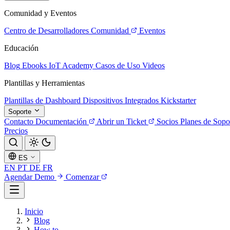
Comunidad y Eventos
Centro de Desarrolladores
Comunidad
Eventos
Educación
Blog
Ebooks
IoT Academy
Casos de Uso
Videos
Plantillas y Herramientas
Plantillas de Dashboard
Dispositivos Integrados
Kickstarter
Soporte
Contacto
Documentación
Abrir un Ticket
Socios
Planes de Sopo
Precios
ES
EN
PT
DE
FR
Agendar Demo
Comenzar
Inicio
Blog
How to