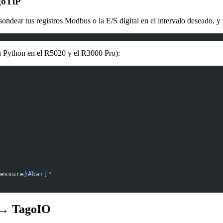
goTiP
ondear tus registros Modbus o la E/S digital en el intervalo deseado, y
n Python en el R5020 y el R3000 Pro):
essure
}
#bar]"
 → TagoIO