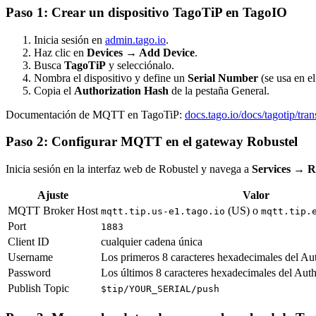
Paso 1: Crear un dispositivo TagoTiP en TagoIO
Inicia sesión en
admin.tago.io
.
Haz clic en
Devices → Add Device
.
Busca
TagoTiP
y selecciónalo.
Nombra el dispositivo y define un
Serial Number
(se usa en e
Copia el
Authorization Hash
de la pestaña General.
Documentación de MQTT en TagoTiP:
docs.tago.io/docs/tagotip/tran
Paso 2: Configurar MQTT en el gateway Robustel
Inicia sesión en la interfaz web de Robustel y navega a
Services →
Ajuste
Valor
MQTT Broker Host
(US) o
mqtt.tip.us-e1.tago.io
mqtt.tip.
Port
1883
Client ID
cualquier cadena única
Username
Los primeros 8 caracteres hexadecimales del Au
Password
Los últimos 8 caracteres hexadecimales del Aut
Publish Topic
$tip/YOUR_SERIAL/push