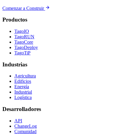
Comenzar a Construir
Productos
TagoIO
TagoRUN
TagoCore
TagoDeploy
TagoTiP
Industrias
Agricultura
Edificios
Energía
Industrial
Logística
Desarrolladores
API
ChangeLog
Comunidad