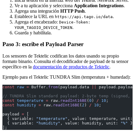
Inicia sesión en la interfaz web del Tektelic Network Server.
Ve a tu aplicación y selecciona
Application Integrations
.
Agrega una integración
HTTP Push
.
Establece la URL en
.
https://api.tago.io/data
Agrega el encabezado:
Device-Token:
.
YOUR_TAGOIO_DEVICE_TOKEN
Guarda y habilítala.
Paso 3: escribe el Payload Parser
Los sensores de Tektelic codifican los datos usando su propio
formato binario. Consulta el decodificador de payload de tu sensor
específico en la
documentación de productos de Tektelic
.
Ejemplo para el Tektelic TUNDRA Slim (temperatura + humedad):
const
 raw
 =
 Buffer.
from
(payload.data 
||
 payload.payload
// TUNDRA Slim standard payload: 2-byte temp (signed, /
const
 temperature
 =
 raw.
readInt16BE
(
0
) 
/
 10
;
const
 humidity
 =
 raw.
readInt16BE
(
2
) 
/
 10
;
payload 
=
 [
  { variable: 
"temperature"
, value: temperature, unit: 
  { variable: 
"humidity"
, value: humidity, unit: 
"%"
 }
];