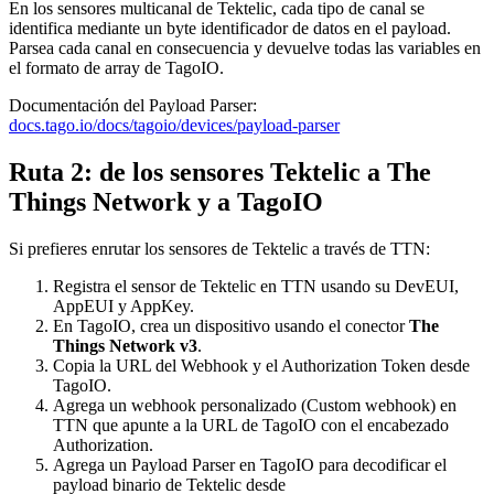
En los sensores multicanal de Tektelic, cada tipo de canal se
identifica mediante un byte identificador de datos en el payload.
Parsea cada canal en consecuencia y devuelve todas las variables en
el formato de array de TagoIO.
Documentación del Payload Parser:
docs.tago.io/docs/tagoio/devices/payload-parser
Ruta 2: de los sensores Tektelic a The
Things Network y a TagoIO
Si prefieres enrutar los sensores de Tektelic a través de TTN:
Registra el sensor de Tektelic en TTN usando su DevEUI,
AppEUI y AppKey.
En TagoIO, crea un dispositivo usando el conector
The
Things Network v3
.
Copia la URL del Webhook y el Authorization Token desde
TagoIO.
Agrega un webhook personalizado (Custom webhook) en
TTN que apunte a la URL de TagoIO con el encabezado
Authorization.
Agrega un Payload Parser en TagoIO para decodificar el
payload binario de Tektelic desde