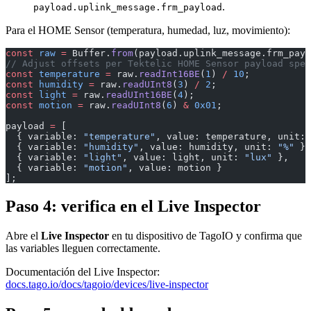
.
payload.uplink_message.frm_payload
Para el HOME Sensor (temperatura, humedad, luz, movimiento):
const
 raw
 =
 Buffer.
from
(payload.uplink_message.frm_payl
// Adjust offsets per Tektelic HOME Sensor payload spec
const
 temperature
 =
 raw.
readInt16BE
(
1
) 
/
 10
;
const
 humidity
 =
 raw.
readUInt8
(
3
) 
/
 2
;
const
 light
 =
 raw.
readUInt16BE
(
4
);
const
 motion
 =
 raw.
readUInt8
(
6
) 
&
 0x01
;
payload 
=
 [
  { variable: 
"temperature"
, value: temperature, unit: 
  { variable: 
"humidity"
, value: humidity, unit: 
"%"
 },
  { variable: 
"light"
, value: light, unit: 
"lux"
 },
  { variable: 
"motion"
, value: motion }
];
Paso 4: verifica en el Live Inspector
Abre el
Live Inspector
en tu dispositivo de TagoIO y confirma que
las variables lleguen correctamente.
Documentación del Live Inspector:
docs.tago.io/docs/tagoio/devices/live-inspector