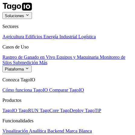
Soluciones
Sectores
Agricultura
Edificios
Energía
Industrial
Logística
Casos de Uso
Rastreo de Ganado en Vivo
Equipos y Maquinaria
Monitoreo de
Silos
Submedición
Más
Plataforma
Conozca TagoIO
Cómo funciona TagoIO
Comparar TagoIO
Productos
TagoIO
TagoRUN
TagoCore
TagoDeploy
TagoTiP
Funcionalidades
Visualización
Analítica
Backend
Marca Blanca