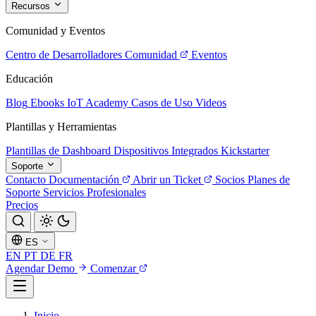
Recursos
Comunidad y Eventos
Centro de Desarrolladores
Comunidad
Eventos
Educación
Blog
Ebooks
IoT Academy
Casos de Uso
Videos
Plantillas y Herramientas
Plantillas de Dashboard
Dispositivos Integrados
Kickstarter
Soporte
Contacto
Documentación
Abrir un Ticket
Socios
Planes de
Soporte
Servicios Profesionales
Precios
ES
EN
PT
DE
FR
Agendar Demo
Comenzar
Inicio