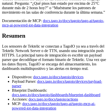
natural. Pregunta: “¿Qué pisos han estado por encima de 25°C
durante más de 2 horas hoy?” o “Muéstrame los patrones de
movimiento en las salas de conferencia durante la última semana.”
Documentación de MCP:
docs.tago.io/docs/tagoio/tago-ai/tagoio-
mcp-ai-powered-iot-data-integration
Resumen
Los sensores de Tektelic se conectan a TagoIO ya sea a través del
Tektelic Network Server o de TTN, usando una integración push
HTTPS. La principal tarea de integración es escribir un payload
parser que decodifique el formato binario de Tektelic. Una vez que
los datos fluyen, TagoIO se encarga del almacenamiento, los
dashboards multidispositivo y las alertas en tiempo real.
Dispositivos:
docs.tago.io/docs/tagoio/devices
Payload Parser:
docs.tago.io/docs/tagoio/devices/payload-
parser
Blueprint Dashboards:
docs.tago.io/docs/tagoio/dashboards/blueprint-dashboard
Acciones:
docs.tago.io/docs/tagoio/actions
MCP:
docs.tago.io/docs/tagoio/tago-ai/tagoio-mcp-ai-
powered-iot-data-integration