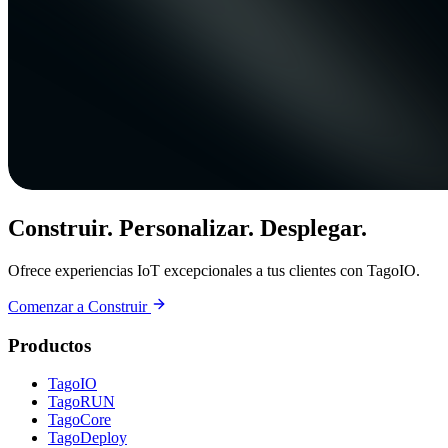
Construir. Personalizar. Desplegar.
Ofrece experiencias IoT excepcionales a tus clientes con TagoIO.
Comenzar a Construir
Productos
TagoIO
TagoRUN
TagoCore
TagoDeploy