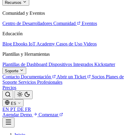
Recursos
Comunidad y Eventos
Centro de Desarrolladores
Comunidad
Eventos
Educación
Blog
Ebooks
IoT Academy
Casos de Uso
Videos
Plantillas y Herramientas
Plantillas de Dashboard
Dispositivos Integrados
Kickstarter
Soporte
Contacto
Documentación
Abrir un Ticket
Socios
Planes de
Soporte
Servicios Profesionales
Precios
ES
EN
PT
DE
FR
Agendar Demo
Comenzar
Inicio