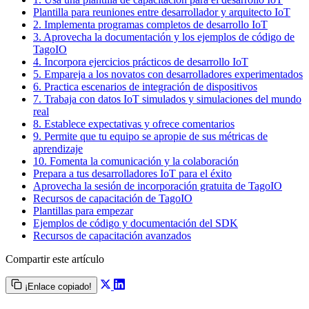
Plantilla para reuniones entre desarrollador y arquitecto IoT
2. Implementa programas completos de desarrollo IoT
3. Aprovecha la documentación y los ejemplos de código de
TagoIO
4. Incorpora ejercicios prácticos de desarrollo IoT
5. Empareja a los novatos con desarrolladores experimentados
6. Practica escenarios de integración de dispositivos
7. Trabaja con datos IoT simulados y simulaciones del mundo
real
8. Establece expectativas y ofrece comentarios
9. Permite que tu equipo se apropie de sus métricas de
aprendizaje
10. Fomenta la comunicación y la colaboración
Prepara a tus desarrolladores IoT para el éxito
Aprovecha la sesión de incorporación gratuita de TagoIO
Recursos de capacitación de TagoIO
Plantillas para empezar
Ejemplos de código y documentación del SDK
Recursos de capacitación avanzados
Compartir este artículo
¡Enlace copiado!