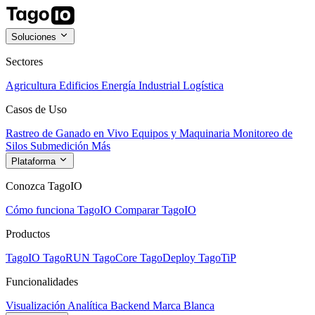
Soluciones
Sectores
Agricultura
Edificios
Energía
Industrial
Logística
Casos de Uso
Rastreo de Ganado en Vivo
Equipos y Maquinaria
Monitoreo de
Silos
Submedición
Más
Plataforma
Conozca TagoIO
Cómo funciona TagoIO
Comparar TagoIO
Productos
TagoIO
TagoRUN
TagoCore
TagoDeploy
TagoTiP
Funcionalidades
Visualización
Analítica
Backend
Marca Blanca