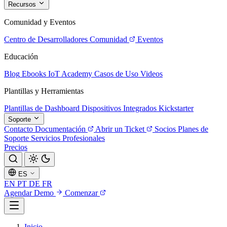
Recursos
Comunidad y Eventos
Centro de Desarrolladores
Comunidad
Eventos
Educación
Blog
Ebooks
IoT Academy
Casos de Uso
Videos
Plantillas y Herramientas
Plantillas de Dashboard
Dispositivos Integrados
Kickstarter
Soporte
Contacto
Documentación
Abrir un Ticket
Socios
Planes de
Soporte
Servicios Profesionales
Precios
ES
EN
PT
DE
FR
Agendar Demo
Comenzar
Inicio