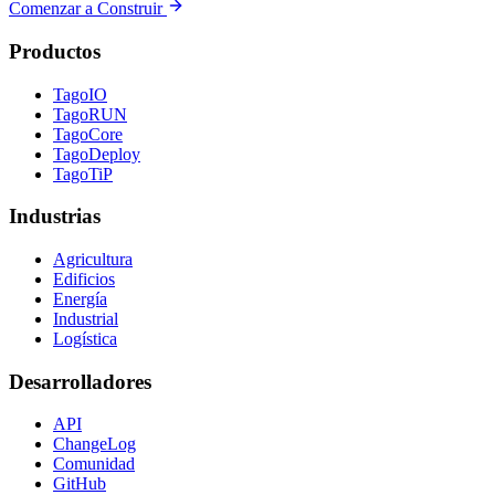
Comenzar a Construir
Productos
TagoIO
TagoRUN
TagoCore
TagoDeploy
TagoTiP
Industrias
Agricultura
Edificios
Energía
Industrial
Logística
Desarrolladores
API
ChangeLog
Comunidad
GitHub