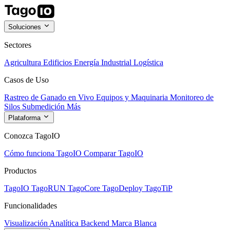
Soluciones
Sectores
Agricultura
Edificios
Energía
Industrial
Logística
Casos de Uso
Rastreo de Ganado en Vivo
Equipos y Maquinaria
Monitoreo de
Silos
Submedición
Más
Plataforma
Conozca TagoIO
Cómo funciona TagoIO
Comparar TagoIO
Productos
TagoIO
TagoRUN
TagoCore
TagoDeploy
TagoTiP
Funcionalidades
Visualización
Analítica
Backend
Marca Blanca