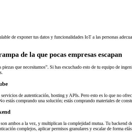
calable de exponer tus datos y funcionalidades IoT a las personas adecu
 trampa de la que pocas empresas escapan
iezas que necesitamos”. Si has escuchado esto de tu equipo de ingenier
s.
nube
servicios de autenticación, hosting y APIs. Pero esto es lo que no ofre
. No estás comprando una solución; estás comprando materiales de const
ckend
son ambos a la vez, y multiplican la complejidad mutua. Tu backend deb
nticación complejos, aplicar permisos granulares y escalar de forma elás