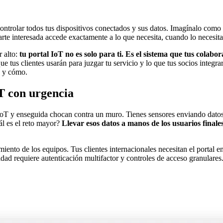
 controlar todos tus dispositivos conectados y sus datos. Imagínalo como
rte interesada accede exactamente a lo que necesita, cuando lo necesita
r alto:
tu portal IoT no es solo para ti. Es el sistema que tus colabor
e tus clientes usarán para juzgar tu servicio y lo que tus socios integrar
o y cómo.
oT con urgencia
IoT y enseguida chocan contra un muro. Tienes sensores enviando datos, 
ál es el reto mayor?
Llevar esos datos a manos de los usuarios finales
miento de los equipos. Tus clientes internacionales necesitan el portal e
ridad requiere autenticación multifactor y controles de acceso granular