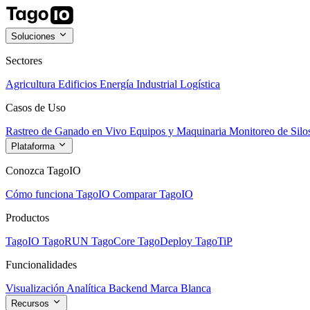
Soluciones
Sectores
Agricultura
Edificios
Energía
Industrial
Logística
Casos de Uso
Rastreo de Ganado en Vivo
Equipos y Maquinaria
Monitoreo de Silo
Plataforma
Conozca TagoIO
Cómo funciona TagoIO
Comparar TagoIO
Productos
TagoIO
TagoRUN
TagoCore
TagoDeploy
TagoTiP
Funcionalidades
Visualización
Analítica
Backend
Marca Blanca
Recursos