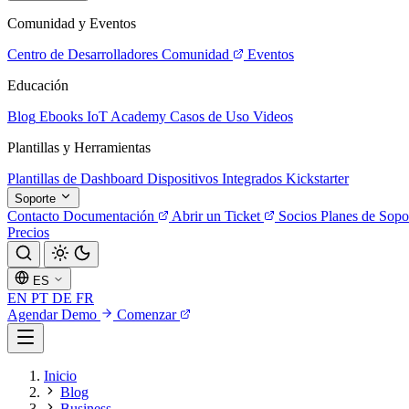
Comunidad y Eventos
Centro de Desarrolladores
Comunidad
Eventos
Educación
Blog
Ebooks
IoT Academy
Casos de Uso
Videos
Plantillas y Herramientas
Plantillas de Dashboard
Dispositivos Integrados
Kickstarter
Soporte
Contacto
Documentación
Abrir un Ticket
Socios
Planes de Sopo
Precios
ES
EN
PT
DE
FR
Agendar Demo
Comenzar
Inicio
Blog
Business